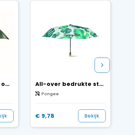
All-over bedrukte opvouwbare stormparaplu met automatische open- en sluitfunctie
All-over bedrukte stormparaplu met houten handvat en automaat
Pongee
€ 9,78
ijk
Bekijk