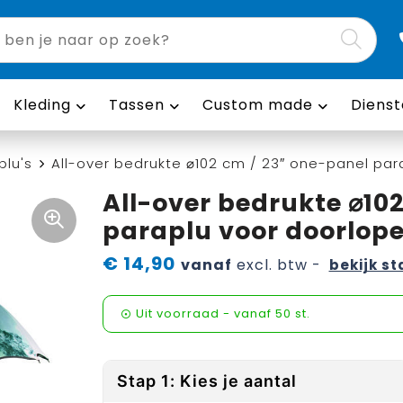
Kleding
Tassen
Custom made
Dienst
plu's
All-over bedrukte ⌀102 cm / 23″ one-panel par
All-over bedrukte ⌀10
paraplu voor doorlope
€ 14,90
vanaf
excl. btw -
bekijk st
Uit voorraad -
vanaf
50 st.
Stap 1: Kies je aantal