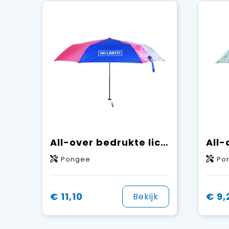
All-over bedrukte lichtgewicht (100 g) opvouwbare paraplu
Pongee
Po
€ 11,10
€ 9,
Bekijk