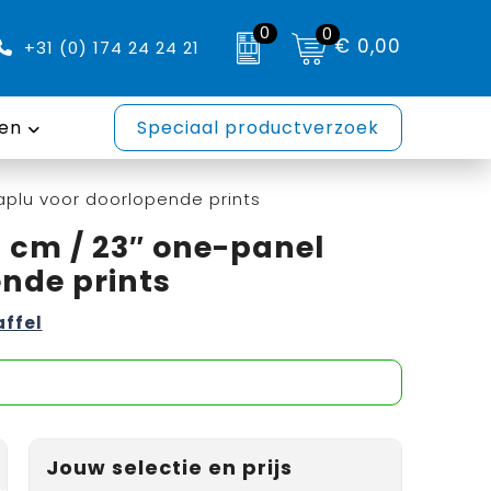
0
0
€ 0,00
+31 (0) 174 24 24 21
en
Speciaal productverzoek
aplu voor doorlopende prints
2 cm / 23″ one-panel
nde prints
affel
Jouw selectie en prijs