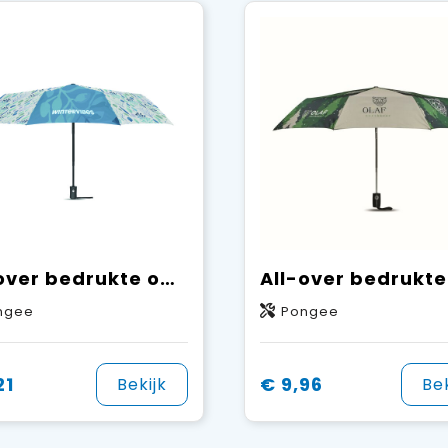
All-over bedrukte opvouwbare paraplu met automatische open- en sluitfunctie
ngee
Pongee
21
€ 9,96
Bekijk
Bek