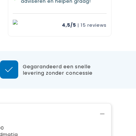
adviseren en helpen graag!
4,5/5
| 15
reviews
Gegarandeerd een snelle
levering zonder concessie
00
ndmatig