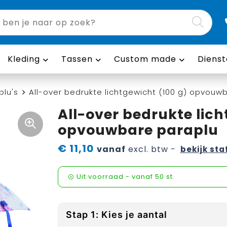
Kleding
Tassen
Custom made
Dienst
plu's
All-over bedrukte lichtgewicht (100 g) opvouw
All-over bedrukte lich
opvouwbare paraplu
€ 11,10
vanaf
excl. btw -
bekijk sta
Uit voorraad -
vanaf
50 st.
Stap 1: Kies je aantal