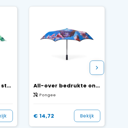
All-over bedrukte stormparaplu met houten handvat en automaat
All-over bedrukte one-panel paraplu voor doorlopende prints
Pongee
€ 14,72
ijk
Bekijk