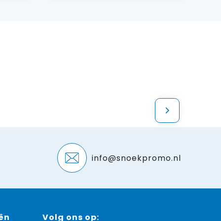
info@snoekpromo.nl
ën
Volg ons op: