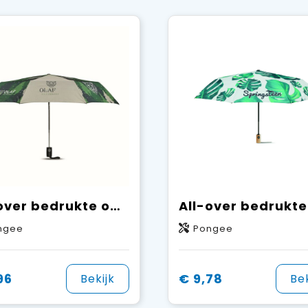
All-over bedrukte opvouwbare stormparaplu met automatische open- en sluitfunctie
ngee
Pongee
96
€ 9,78
Bekijk
Bek