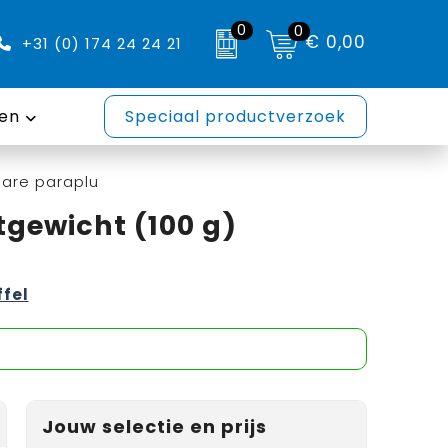
0
0
€ 0,00
+31 (0) 174 24 24 21
en
Speciaal productverzoek
bare paraplu
tgewicht (100 g)
ffel
Jouw selectie en prijs