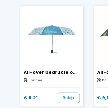
All-over bedrukte opvouwbare paraplu met automatische open- en sluitfunctie
Pongee
Po
€ 9,21
€ 9,
Bekijk