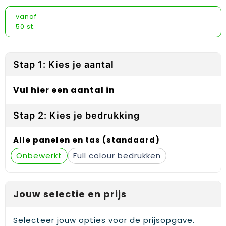
Reflecterende vesten
Sweaters
Laptop hoezen en tassen
Lanyards
vanaf
Regenkleding
T-Shirts
Lunchtassen
Plakstrips voor op de telefoon
50 st.
Restauranttextiel
Vesten
Matrozentassen
Polsbandjes
Stap 1: Kies je aantal
Schoenen
Opbergtassen
Sleutelhangers
Vul hier een aantal in
Schorten en Sloven
Opvouwbare tassen
PBM's
Stap 2: Kies je bedrukking
Sweaters
Papieren tassen
Handwaaiers
Alle panelen en tas (standaard)
T-Shirts
Picknicktassen en manden
Zadelhoezen
Onbewerkt
Full colour
Veiligheidsvesten en Veiligheidshesjes
Promotietassen
Frisbees
Vesten
Reistassen
Telefoonhoesjes
Jouw selectie en prijs
Werkkleding sets
Rugzakken
Spelden en buttons
Selecteer jouw opties voor de prijsopgave.