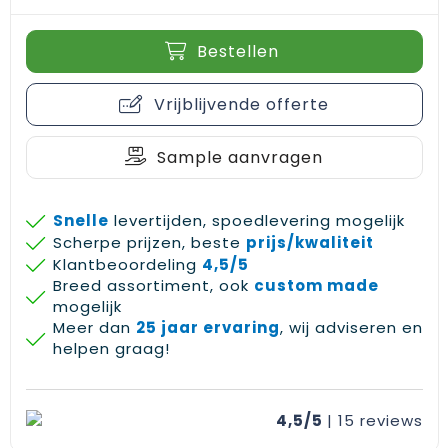
Gehoorbescherming
Schoenentassen
Medailles en prijzen
Bestellen
Schoudertassen
Nekwarmers
Vrijblijvende offerte
Sporttassen
Hoofdbanden
Strandtassen
Caps, hoeden en mutsen
Sample aanvragen
Toilettassen
Yoga en sportmatten
Snelle
levertijden, spoedlevering mogelijk
Scherpe prijzen, beste
prijs/kwaliteit
Trolleys
Klantbeoordeling
4,5/5
Breed assortiment, ook
custom made
Waterbestendige tassen
mogelijk
Meer dan
25 jaar ervaring
, wij adviseren en
Reistassensets
helpen graag!
4,5/5
| 15
reviews