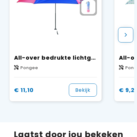
All-over bedrukte lichtgewicht (100 g) opvouwbare paraplu
Pongee
Pon
€ 11,10
€ 9,21
Bekijk
Laatst door jou bekeken