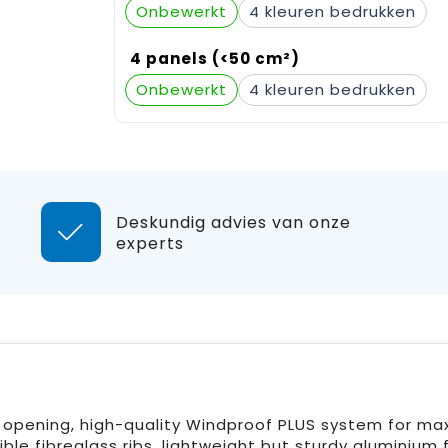
Onbewerkt
4
4 panels (<50 cm²)
Onbewerkt
4
Deskundig advies van onze
experts
k opening, high-quality Windproof PLUS system for m
xible fibreglass ribs, lightweight but sturdy aluminium