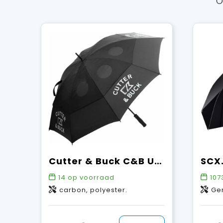
O
Cutter & Buck C&B Umbrella
14
op voorraad
107
carbon, polyester.
Gerecy