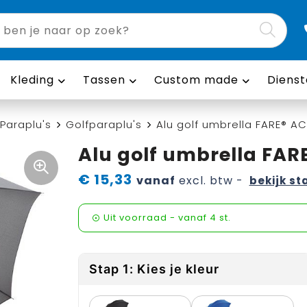
Kleding
Tassen
Custom made
Dienst
Paraplu's
Golfparaplu's
Alu golf umbrella FARE® AC
Alu golf umbrella FAR
€ 15,33
vanaf
excl. btw -
bekijk st
Uit voorraad -
vanaf
4 st.
Stap 1: Kies je kleur