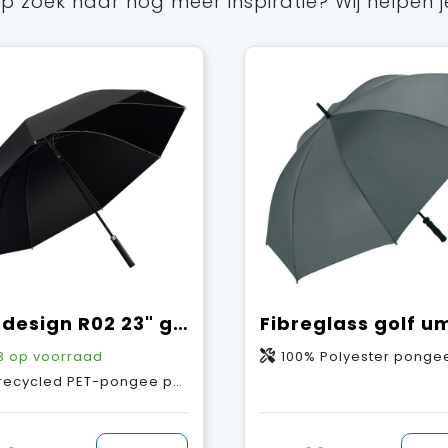
p zoek naar nog meer inspiratie? Wij helpen j
SCX.design R02 23" golfparaplu
3
op voorraad
100% Polyester ponge
cled PET-pongee polyester, ABS-kunststof, Rubber