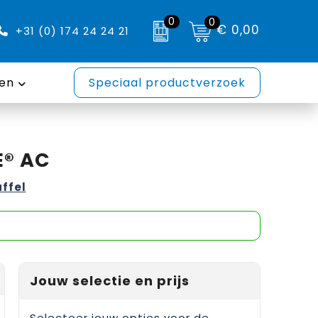
0
0
€ 0,00
+31 (0) 174 24 24 21
en
Speciaal productverzoek
E® AC
affel
Jouw selectie en prijs
Selecteer jouw opties voor de