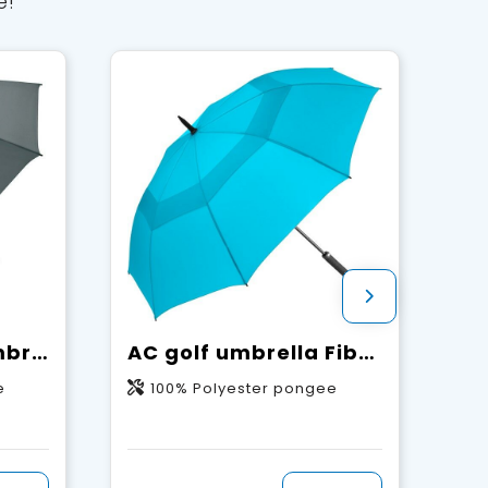
e!
Fibreglass golf umbrella
AC golf umbrella Fibermatic XL Vent
e
100% Polyester pongee