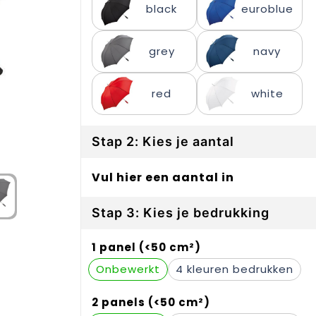
black
euroblue
grey
navy
red
white
Stap 2: Kies je aantal
Vul hier een aantal in
Stap 3: Kies je bedrukking
1 panel (<50 cm²)
Onbewerkt
4
2 panels (<50 cm²)