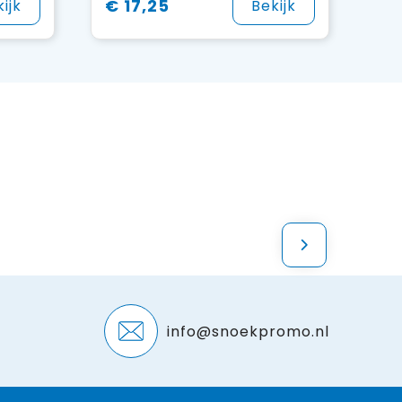
€ 17,25
ijk
Bekijk
info@snoekpromo.nl