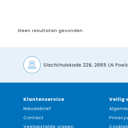
Geen resultaten gevonden.
Slachthuiskade 22B, 2685 LN Poeld
Klantenservice
Veilig
Nieuwsbrief
Algeme
Contact
Privacyv
Veelgestelde vragen
Cookieb