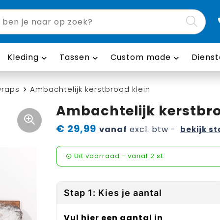
Kleding
Tassen
Custom made
Dienst
wraps
Ambachtelijk kerstbrood klein
Ambachtelijk kerstbro
€ 29,99
vanaf
excl. btw -
bekijk st
Uit voorraad -
vanaf
2 st.
Stap 1: Kies je aantal
Vul hier een aantal in