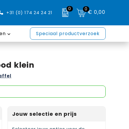
0
0
€ 0,00
+31 (0) 174 24 24 21
en
Speciaal productverzoek
od klein
affel
Jouw selectie en prijs
Selecteer jouw opties voor de