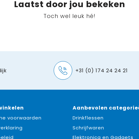
Laatst door jou bekeken
Toch wel leuk hé!
ijk
+31 (0) 174 24 24 21
 winkelen
Aanbevolen categorie
ne voorwaarden
Drinkflessen
erklaring
Schrijfwaren
eleid
Elektronica en Gadgets