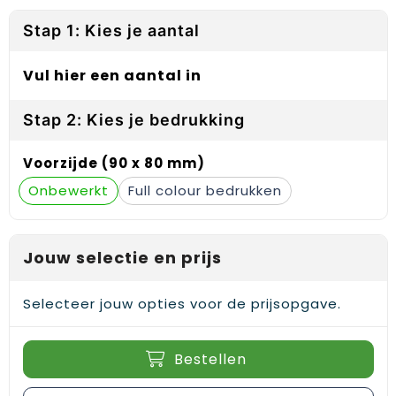
Reflecterende vesten
Sweaters
Laptop hoezen en tassen
Lanyards
Stap 1: Kies je aantal
Regenkleding
T-Shirts
Lunchtassen
Plakstrips voor op de telefoon
Vul hier een aantal in
Restauranttextiel
Vesten
Matrozentassen
Polsbandjes
Stap 2: Kies je bedrukking
Schoenen
Opbergtassen
Sleutelhangers
Voorzijde (90 x 80 mm)
Schorten en Sloven
Opvouwbare tassen
PBM's
Onbewerkt
Full colour
Sweaters
Papieren tassen
Handwaaiers
T-Shirts
Picknicktassen en manden
Zadelhoezen
Jouw selectie en prijs
Veiligheidsvesten en Veiligheidshesjes
Promotietassen
Frisbees
Selecteer jouw opties voor de prijsopgave.
Vesten
Reistassen
Telefoonhoesjes
Bestellen
Werkkleding sets
Rugzakken
Spelden en buttons