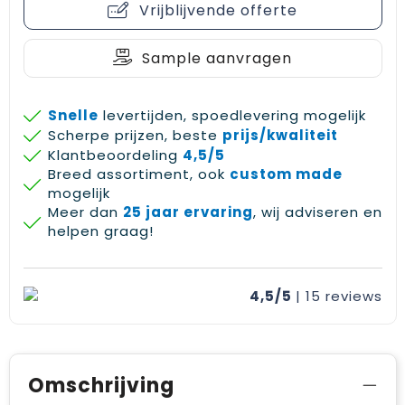
Vrijblijvende offerte
Gehoorbescherming
Schoenentassen
Medailles en prijzen
Schoudertassen
Nekwarmers
Sample aanvragen
Sporttassen
Hoofdbanden
Snelle
levertijden, spoedlevering mogelijk
Scherpe prijzen, beste
prijs/kwaliteit
Strandtassen
Caps, hoeden en mutsen
Klantbeoordeling
4,5/5
Breed assortiment, ook
custom made
Toilettassen
Yoga en sportmatten
mogelijk
Meer dan
25 jaar ervaring
, wij adviseren en
Trolleys
helpen graag!
Waterbestendige tassen
4,5/5
| 15
reviews
Reistassensets
Omschrijving