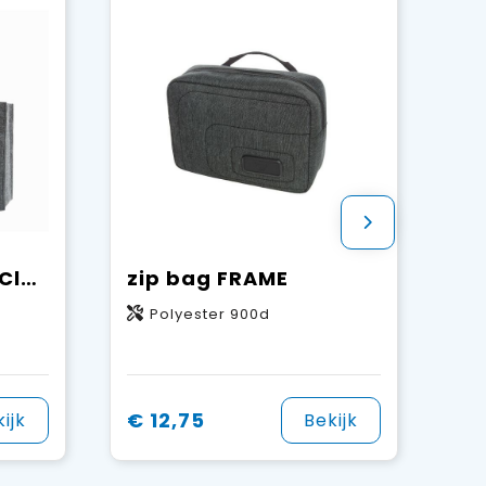
organizer ModernClassic
zip bag FRAME
m
Polyester 900d
€ 12,75
ijk
Bekijk