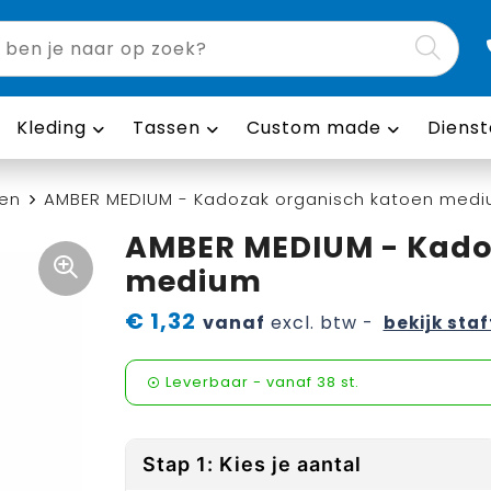
Kleding
Tassen
Custom made
Dienst
en
AMBER MEDIUM - Kadozak organisch katoen med
AMBER MEDIUM - Kado
medium
€ 1,32
vanaf
excl. btw -
bekijk staf
Leverbaar
-
vanaf
38 st.
Stap 1: Kies je aantal