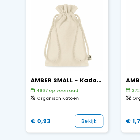
AMBER SMALL - Kadozak organisch katoen klein
4967
op voorraad
372
Organisch Katoen
Or
€ 0,93
€ 1,
Bekijk