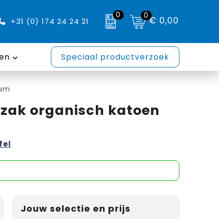
0
0
€ 0,00
+31 (0) 174 24 24 21
en
Speciaal productverzoek
ium
zak organisch katoen
fel
Jouw selectie en prijs