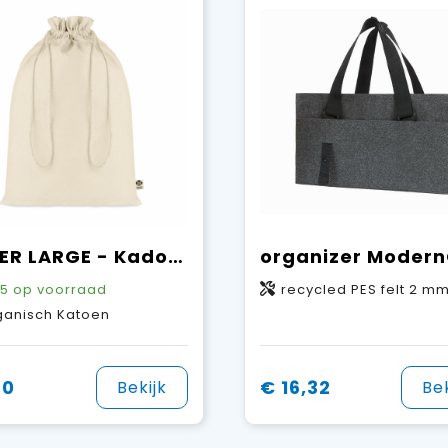
AMBER LARGE - Kadozak organisch katoen groot
5
op voorraad
recycled PES felt 2 m
ganisch Katoen
70
€ 16,32
Bekijk
Bek