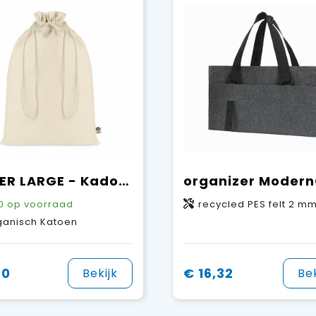
AMBER LARGE - Kadozak organisch katoen groot
0
op voorraad
recycled PES felt 2 m
ganisch Katoen
70
€ 16,32
Bekijk
Bek