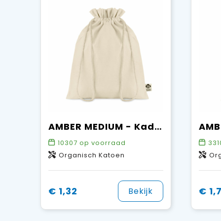
AMBER MEDIUM - Kadozak organisch katoen medium
10307
op voorraad
331
Organisch Katoen
Or
€ 1,32
€ 1,
Bekijk