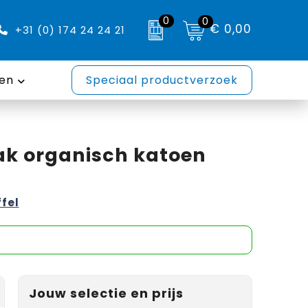
0
0
€ 0,00
+31 (0) 174 24 24 21
en
Speciaal productverzoek
k organisch katoen
ffel
Jouw selectie en prijs