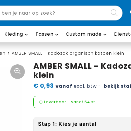
Kleding
Tassen
Custom made
Dienst
en
AMBER SMALL - Kadozak organisch katoen klein
AMBER SMALL - Kadoza
klein
€ 0,93
vanaf
excl. btw -
bekijk sta
Leverbaar
-
vanaf
54 st.
Stap 1: Kies je aantal