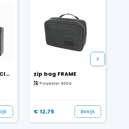
organizer ModernClassic
zip bag FRAME
m
Polyester 900d
€ 12,75
ijk
Bekijk