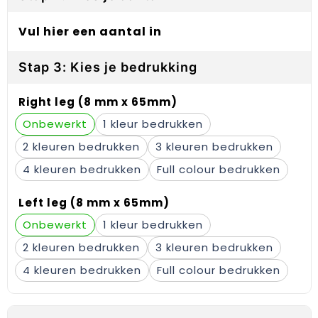
Gehoorbescherming
Schoenentassen
Medailles en prijzen
Vul hier een aantal in
Schoudertassen
Nekwarmers
Stap 3: Kies je bedrukking
Sporttassen
Hoofdbanden
Right leg (8 mm x 65mm)
Strandtassen
Caps, hoeden en mutsen
Onbewerkt
1
Toilettassen
Yoga en sportmatten
2
3
4
Full colour
Trolleys
Left leg (8 mm x 65mm)
Waterbestendige tassen
Onbewerkt
1
Reistassensets
2
3
4
Full colour