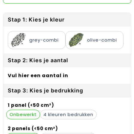
Reflecterende vesten
Sweaters
Laptop hoezen en tassen
Lanyards
Regenkleding
T-Shirts
Lunchtassen
Plakstrips voor op de telefoon
Stap 1: Kies je kleur
Restauranttextiel
Vesten
Matrozentassen
Polsbandjes
grey-combi
olive-combi
Schoenen
Opbergtassen
Sleutelhangers
Schorten en Sloven
Opvouwbare tassen
PBM's
Stap 2: Kies je aantal
Sweaters
Papieren tassen
Handwaaiers
Vul hier een aantal in
T-Shirts
Picknicktassen en manden
Zadelhoezen
Stap 3: Kies je bedrukking
Veiligheidsvesten en Veiligheidshesjes
Promotietassen
Frisbees
1 panel (<50 cm²)
Vesten
Reistassen
Telefoonhoesjes
Onbewerkt
4
Werkkleding sets
Rugzakken
Spelden en buttons
2 panels (<50 cm²)