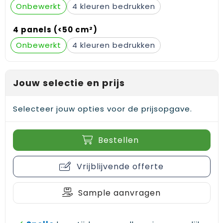
Onbewerkt
4
Gehoorbescherming
Schoenentassen
Medailles en prijzen
4 panels (<50 cm²)
Schoudertassen
Nekwarmers
Onbewerkt
4
Sporttassen
Hoofdbanden
Strandtassen
Caps, hoeden en mutsen
Jouw selectie en prijs
Toilettassen
Yoga en sportmatten
Selecteer jouw opties voor de prijsopgave.
Trolleys
Bestellen
Waterbestendige tassen
Vrijblijvende offerte
Reistassensets
Sample aanvragen