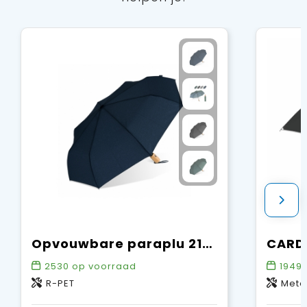
Opvouwbare paraplu 21” R-PET auto open
2530
op voorraad
1949
R-PET
Meta