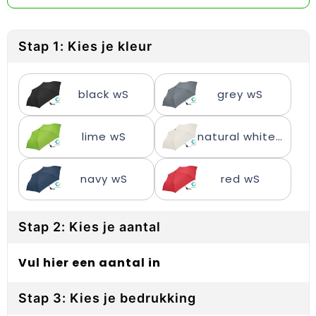
Reflecterende vesten
Sweaters
Laptop hoezen en tassen
Lanyards
Regenkleding
T-Shirts
Lunchtassen
Plakstrips voor op de telefoon
Stap 1: Kies je kleur
Restauranttextiel
Vesten
Matrozentassen
Polsbandjes
black wS
grey wS
Schoenen
Opbergtassen
Sleutelhangers
Schorten en Sloven
Opvouwbare tassen
PBM's
lime wS
natural white wS
Sweaters
Papieren tassen
Handwaaiers
navy wS
red wS
T-Shirts
Picknicktassen en manden
Zadelhoezen
Stap 2: Kies je aantal
Veiligheidsvesten en Veiligheidshesjes
Promotietassen
Frisbees
Vesten
Reistassen
Telefoonhoesjes
Vul hier een aantal in
Werkkleding sets
Rugzakken
Spelden en buttons
Stap 3: Kies je bedrukking