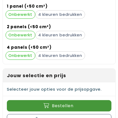
Gehoorbescherming
Schoenentassen
Medailles en prijzen
1 panel (<50 cm²)
Onbewerkt
4
Schoudertassen
Nekwarmers
2 panels (<50 cm²)
Sporttassen
Hoofdbanden
Onbewerkt
4
Strandtassen
Caps, hoeden en mutsen
4 panels (<50 cm²)
Toilettassen
Yoga en sportmatten
Onbewerkt
4
Trolleys
Jouw selectie en prijs
Waterbestendige tassen
Reistassensets
Selecteer jouw opties voor de prijsopgave.
Bestellen