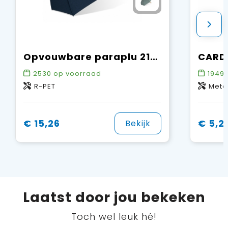
Opvouwbare paraplu 21” R-PET auto open
2530
op voorraad
1949
R-PET
Meta
€ 15,26
€ 5,2
Bekijk
Laatst door jou bekeken
Toch wel leuk hé!