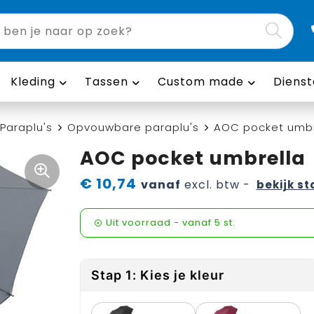
Kleding
Tassen
Custom made
Dienst
Paraplu's
Opvouwbare paraplu's
AOC pocket umbr
AOC pocket umbrella
€ 10,74
vanaf
excl. btw -
bekijk st
Uit voorraad -
vanaf
5 st.
Stap 1: Kies je kleur