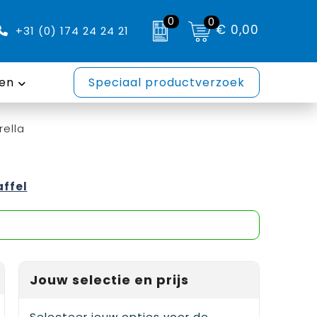
0
0
€ 0,00
+31 (0) 174 24 24 21
en
Speciaal productverzoek
ella
affel
Jouw selectie en prijs
Selecteer jouw opties voor de