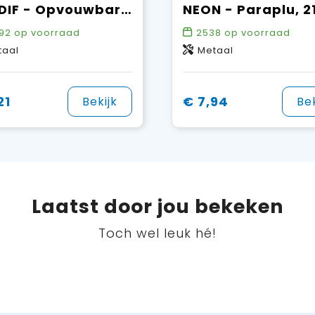
CARDIF - Opvouwbare paraplu
92
op voorraad
2538
op voorraad
taal
Metaal
21
€ 7,94
Bekijk
Bek
Laatst door jou bekeken
Toch wel leuk hé!