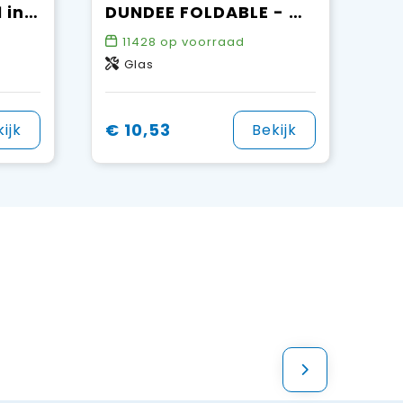
NEON - Paraplu, 21 inch
DUNDEE FOLDABLE - Opvouwbare reversible paraplu
11428
op voorraad
Glas
€ 10,53
ijk
Bekijk