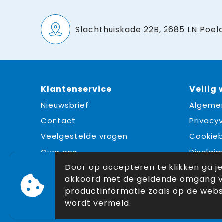
Slachthuiskade 22B, 2685 LN Poeld
Klantenservice
Veilig
Nieuwsbrief
Algeme
Contact
Privacyv
Veelgestelde vragen
Cookieb
Over ons
Disclai
Door op accepteren te klikken ga j
akkoord met de geldende omgang 
productinformatie zoals op de webs
wordt vermeld.
© Copyright Snoekpromo 2026