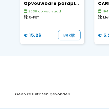
Opvouwbare paraplu 21” R-PET auto open
2530
op voorraad
194
R-PET
Me
€ 15,26
€ 5,
Bekijk
Geen resultaten gevonden.