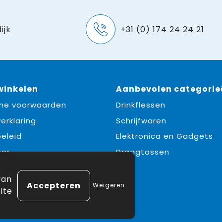
ijk
+31 (0) 174 24 24 21
 winkelen
Aanbevolen categorie
ne voorwaarden
Drinkflessen
erklaring
Schrijfwaren
eleid
Elektronica en Gadgets
mer
Draagtassen
e
van
Weigeren
ite