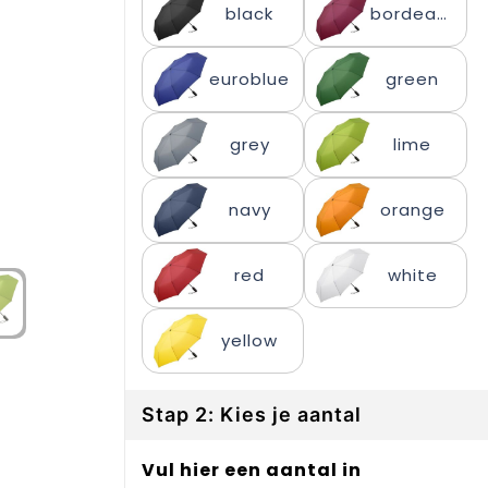
black
bordeaux
euroblue
green
grey
lime
navy
orange
red
white
yellow
Stap 2: Kies je aantal
Vul hier een aantal in