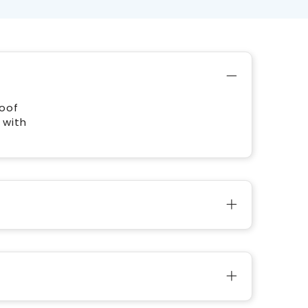
roof
 with