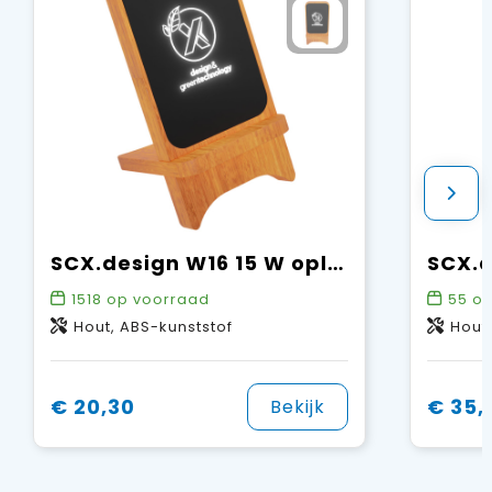
SCX.design W16 15 W oplichtende draadloze houten standaard
1518
op voorraad
55
op
Hout, ABS-kunststof
Hout
€ 20,30
€ 35,
Bekijk