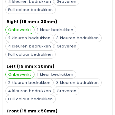
4
Graveren
Gehoorbescherming
Schoenentassen
Medailles en prijzen
Full colour
Schoudertassen
Nekwarmers
Right (15 mm x 30mm)
Sporttassen
Hoofdbanden
Onbewerkt
1
2
3
Strandtassen
Caps, hoeden en mutsen
4
Graveren
Toilettassen
Yoga en sportmatten
Full colour
Trolleys
Left (15 mm x 30mm)
Onbewerkt
1
Waterbestendige tassen
2
3
Reistassensets
4
Graveren
Full colour
Front (15 mm x 50mm)