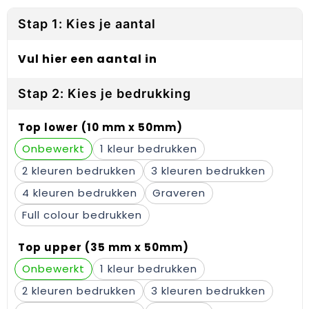
Reflecterende vesten
Sweaters
Laptop hoezen en tassen
Lanyards
Stap 1: Kies je aantal
Regenkleding
T-Shirts
Lunchtassen
Plakstrips voor op de telefoon
Vul hier een aantal in
Restauranttextiel
Vesten
Matrozentassen
Polsbandjes
Stap 2: Kies je bedrukking
Schoenen
Opbergtassen
Sleutelhangers
Top lower (10 mm x 50mm)
Schorten en Sloven
Opvouwbare tassen
PBM's
Onbewerkt
1
Sweaters
Papieren tassen
Handwaaiers
2
3
T-Shirts
Picknicktassen en manden
Zadelhoezen
4
Graveren
Full colour
Veiligheidsvesten en Veiligheidshesjes
Promotietassen
Frisbees
Top upper (35 mm x 50mm)
Vesten
Reistassen
Telefoonhoesjes
Onbewerkt
1
Werkkleding sets
Rugzakken
Spelden en buttons
2
3