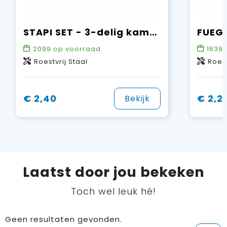
STAPI SET - 3-delig kampeerbestek set
2099
op voorraad
16391
Roestvrij Staal
Roest
€ 2,40
€ 2,2
Bekijk
Laatst door jou bekeken
Toch wel leuk hé!
Geen resultaten gevonden.