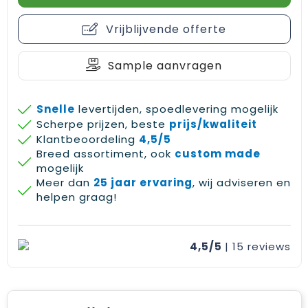
Gehoorbescherming
Schoenentassen
Medailles en prijzen
Vrijblijvende offerte
Schoudertassen
Nekwarmers
Sample aanvragen
Sporttassen
Hoofdbanden
Strandtassen
Caps, hoeden en mutsen
Snelle
levertijden, spoedlevering mogelijk
Scherpe prijzen, beste
prijs/kwaliteit
Toilettassen
Yoga en sportmatten
Klantbeoordeling
4,5/5
Breed assortiment, ook
custom made
mogelijk
Trolleys
Meer dan
25 jaar ervaring
, wij adviseren en
helpen graag!
Waterbestendige tassen
Reistassensets
4,5/5
| 15
reviews