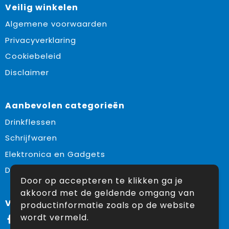
Veilig winkelen
Algemene voorwaarden
Privacyverklaring
Cookiebeleid
Disclaimer
Aanbevolen categorieën
Drinkflessen
Schrijfwaren
Elektronica en Gadgets
Draagtassen
Door op accepteren te klikken ga je
akkoord met de geldende omgang van
Volg ons op:
productinformatie zoals op de website
wordt vermeld.
Facebook