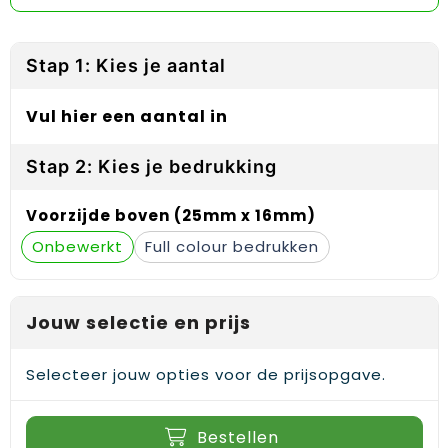
Reflecterende vesten
Sweaters
Laptop hoezen en tassen
Lanyards
Regenkleding
T-Shirts
Lunchtassen
Plakstrips voor op de telefoon
Stap 1: Kies je aantal
Restauranttextiel
Vesten
Matrozentassen
Polsbandjes
Vul hier een aantal in
Schoenen
Opbergtassen
Sleutelhangers
Stap 2: Kies je bedrukking
Schorten en Sloven
Opvouwbare tassen
PBM's
Voorzijde boven (25mm x 16mm)
Sweaters
Papieren tassen
Handwaaiers
Onbewerkt
Full colour
T-Shirts
Picknicktassen en manden
Zadelhoezen
Jouw selectie en prijs
Veiligheidsvesten en Veiligheidshesjes
Promotietassen
Frisbees
Vesten
Reistassen
Telefoonhoesjes
Selecteer jouw opties voor de prijsopgave.
Werkkleding sets
Rugzakken
Spelden en buttons
Bestellen