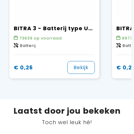
BITRA 3 - Batterij type UM3 (AA)
73639
op voorraad
9977
Batterij
Batte
€ 0,26
€ 0,2
Bekijk
Laatst door jou bekeken
Toch wel leuk hé!