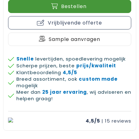
Gehoorbescherming
Schoenentassen
Medailles en prijzen
Bestellen
Schoudertassen
Nekwarmers
Vrijblijvende offerte
Sporttassen
Hoofdbanden
Sample aanvragen
Strandtassen
Caps, hoeden en mutsen
Snelle
levertijden, spoedlevering mogelijk
Toilettassen
Yoga en sportmatten
Scherpe prijzen, beste
prijs/kwaliteit
Klantbeoordeling
4,5/5
Trolleys
Breed assortiment, ook
custom made
mogelijk
Waterbestendige tassen
Meer dan
25 jaar ervaring
, wij adviseren en
helpen graag!
Reistassensets
4,5/5
| 15
reviews