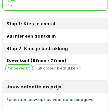
vanaf
Reflecterende vesten
Sweaters
Laptop hoezen en tassen
Lanyards
3 st.
Regenkleding
T-Shirts
Lunchtassen
Plakstrips voor op de telefoon
Restauranttextiel
Vesten
Matrozentassen
Polsbandjes
Stap 1: Kies je aantal
Schoenen
Opbergtassen
Sleutelhangers
Vul hier een aantal in
Schorten en Sloven
Opvouwbare tassen
PBM's
Stap 2: Kies je bedrukking
Sweaters
Papieren tassen
Handwaaiers
Bovenkant (58mm x 78mm)
Onbewerkt
Full colour
T-Shirts
Picknicktassen en manden
Zadelhoezen
Veiligheidsvesten en Veiligheidshesjes
Promotietassen
Frisbees
Jouw selectie en prijs
Vesten
Reistassen
Telefoonhoesjes
Selecteer jouw opties voor de prijsopgave.
Werkkleding sets
Rugzakken
Spelden en buttons