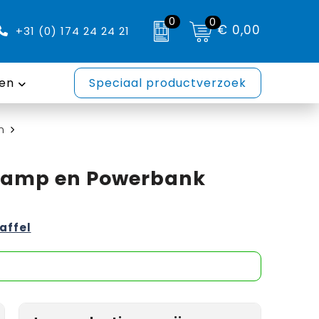
0
0
€ 0,00
+31 (0) 174 24 24 21
en
Speciaal productverzoek
n
0 Lamp en Powerbank
taffel