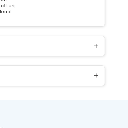
atterij
deaal