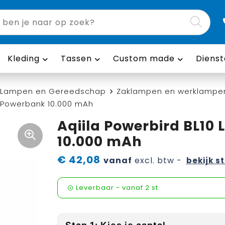
Kleding
Tassen
Custom made
Dienst
Lampen en Gereedschap
Zaklampen en werklampe
n Powerbank 10.000 mAh
Aqiila Powerbird BL1
10.000 mAh
€ 42,08
vanaf
excl. btw -
bekijk s
Leverbaar
-
vanaf
2 st.