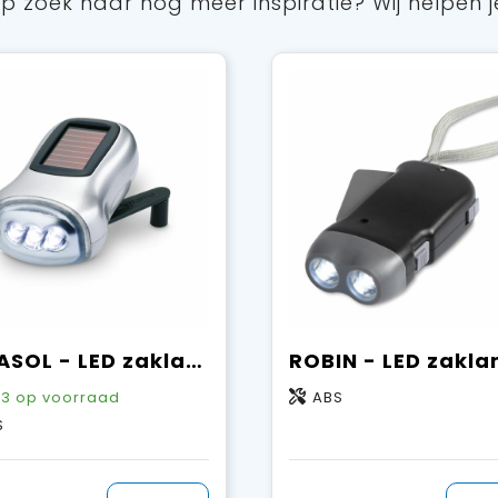
p zoek naar nog meer inspiratie? Wij helpen j
DYNASOL - LED zaklamp groene energie
ROBIN - LED zakl
33
op voorraad
ABS
S