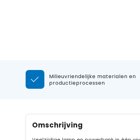
Milieuvriendelijke materialen en
productieprocessen
Omschrijving
Veelzijdige lamp en powerbank in één vo