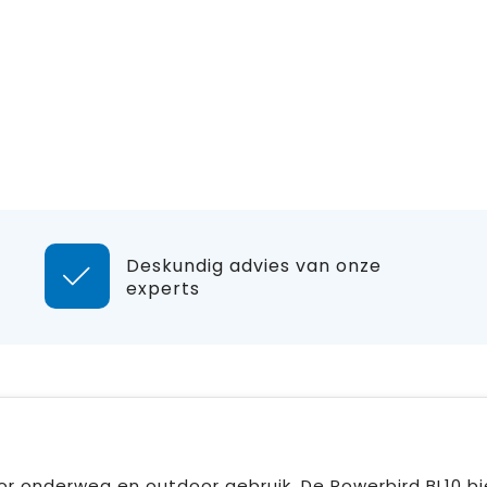
Deskundig advies van onze
experts
or onderweg en outdoor gebruik. De Powerbird BL10 b