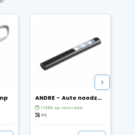
e!
amp
ANDRE - Auto noodzaklamp
17388
op voorraad
PS