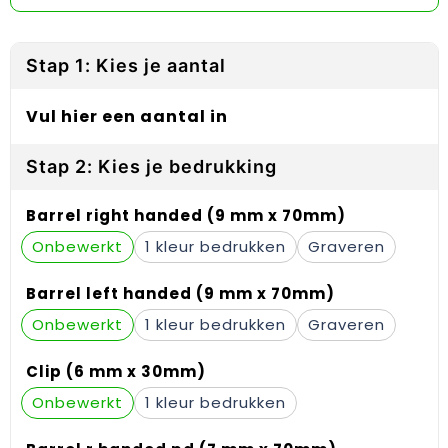
Reflecterende vesten
Sweaters
Laptop hoezen en tassen
Lanyards
Regenkleding
T-Shirts
Lunchtassen
Plakstrips voor op de telefoon
Stap 1: Kies je aantal
Restauranttextiel
Vesten
Matrozentassen
Polsbandjes
Vul hier een aantal in
Schoenen
Opbergtassen
Sleutelhangers
Stap 2: Kies je bedrukking
Schorten en Sloven
Opvouwbare tassen
PBM's
Barrel right handed (9 mm x 70mm)
Sweaters
Papieren tassen
Handwaaiers
Onbewerkt
1
Graveren
T-Shirts
Picknicktassen en manden
Zadelhoezen
Barrel left handed (9 mm x 70mm)
Onbewerkt
1
Graveren
Veiligheidsvesten en Veiligheidshesjes
Promotietassen
Frisbees
Vesten
Reistassen
Telefoonhoesjes
Clip (6 mm x 30mm)
Onbewerkt
1
Werkkleding sets
Rugzakken
Spelden en buttons