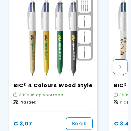
BIC® 4 Colours Wood Style
399996
op voorraad
3999
Plastiek
Plast
€ 3,07
€ 3,4
Bekijk