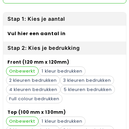
Reflecterende vesten
Sweaters
Laptop hoezen en tassen
Lanyards
Regenkleding
T-Shirts
Lunchtassen
Plakstrips voor op de telefoon
Stap 1: Kies je aantal
Restauranttextiel
Vesten
Matrozentassen
Polsbandjes
Vul hier een aantal in
Schoenen
Opbergtassen
Sleutelhangers
Stap 2: Kies je bedrukking
Schorten en Sloven
Opvouwbare tassen
PBM's
Front (120 mm x 120mm)
Sweaters
Papieren tassen
Handwaaiers
Onbewerkt
1
2
3
T-Shirts
Picknicktassen en manden
Zadelhoezen
4
5
Veiligheidsvesten en Veiligheidshesjes
Promotietassen
Frisbees
Full colour
Vesten
Reistassen
Telefoonhoesjes
Top (100 mm x 130mm)
Werkkleding sets
Rugzakken
Spelden en buttons
Onbewerkt
1