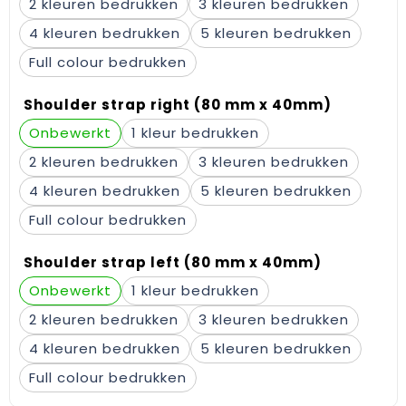
2
3
Gehoorbescherming
Schoenentassen
Medailles en prijzen
4
5
Schoudertassen
Nekwarmers
Full colour
Sporttassen
Hoofdbanden
Shoulder strap right (80 mm x 40mm)
Onbewerkt
1
Strandtassen
Caps, hoeden en mutsen
2
3
Toilettassen
Yoga en sportmatten
4
5
Full colour
Trolleys
Shoulder strap left (80 mm x 40mm)
Waterbestendige tassen
Onbewerkt
1
Reistassensets
2
3
4
5
Full colour