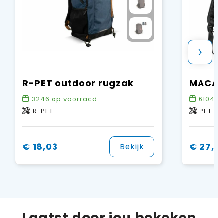
R-PET outdoor rugzak
MACAU
3246
op voorraad
6104
R-PET
PET
€ 18,03
€ 27,
Bekijk
Laatst door jou bekeken