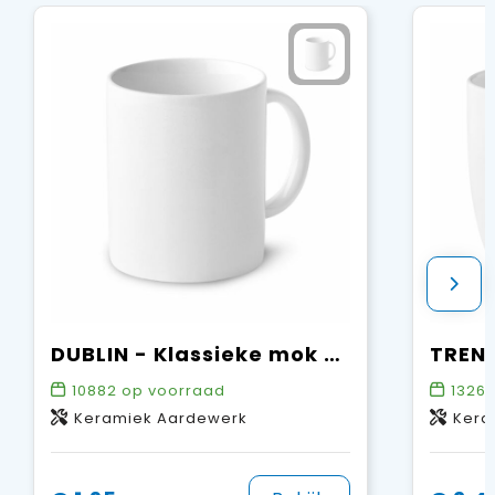
DUBLIN - Klassieke mok 300ml
TRENT
10882
op voorraad
1326
Keramiek Aardewerk
Kera