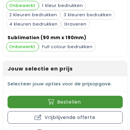
Gehoorbescherming
Schoenentassen
Medailles en prijzen
Onbewerkt
1
2
3
Schoudertassen
Nekwarmers
4
Graveren
Sporttassen
Hoofdbanden
Sublimation (90 mm x 190mm)
Strandtassen
Caps, hoeden en mutsen
Onbewerkt
Full colour
Toilettassen
Yoga en sportmatten
Jouw selectie en prijs
Trolleys
Selecteer jouw opties voor de prijsopgave.
Waterbestendige tassen
Reistassensets
Bestellen
Vrijblijvende offerte