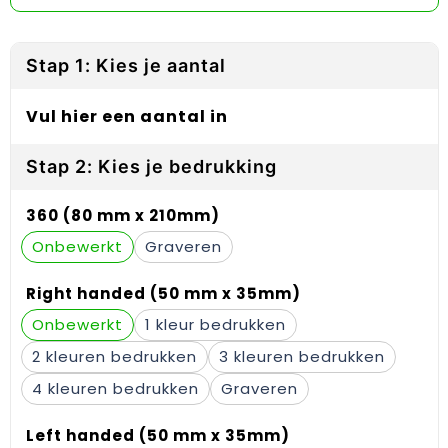
Reflecterende vesten
Sweaters
Laptop hoezen en tassen
Lanyards
Regenkleding
T-Shirts
Lunchtassen
Plakstrips voor op de telefoon
Stap 1: Kies je aantal
Restauranttextiel
Vesten
Matrozentassen
Polsbandjes
Vul hier een aantal in
Schoenen
Opbergtassen
Sleutelhangers
Stap 2: Kies je bedrukking
Schorten en Sloven
Opvouwbare tassen
PBM's
360 (80 mm x 210mm)
Sweaters
Papieren tassen
Handwaaiers
Onbewerkt
Graveren
T-Shirts
Picknicktassen en manden
Zadelhoezen
Right handed (50 mm x 35mm)
Onbewerkt
1
Veiligheidsvesten en Veiligheidshesjes
Promotietassen
Frisbees
2
3
Vesten
Reistassen
Telefoonhoesjes
4
Graveren
Werkkleding sets
Rugzakken
Spelden en buttons
Left handed (50 mm x 35mm)