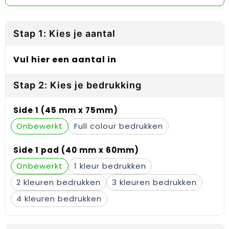
Reflecterende vesten
Sweaters
Laptop hoezen en tassen
Lanyards
Regenkleding
T-Shirts
Lunchtassen
Plakstrips voor op de telefoon
Stap 1: Kies je aantal
Restauranttextiel
Vesten
Matrozentassen
Polsbandjes
Vul hier een aantal in
Schoenen
Opbergtassen
Sleutelhangers
Stap 2: Kies je bedrukking
Schorten en Sloven
Opvouwbare tassen
PBM's
Side 1 (45 mm x 75mm)
Sweaters
Papieren tassen
Handwaaiers
Onbewerkt
Full colour
T-Shirts
Picknicktassen en manden
Zadelhoezen
Side 1 pad (40 mm x 60mm)
Onbewerkt
1
Veiligheidsvesten en Veiligheidshesjes
Promotietassen
Frisbees
2
3
Vesten
Reistassen
Telefoonhoesjes
4
Werkkleding sets
Rugzakken
Spelden en buttons