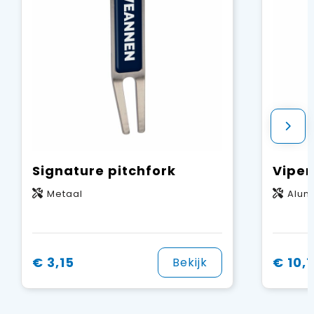
Signature pitchfork
Viper
Metaal
Alum
€ 3,15
€ 10,1
Bekijk