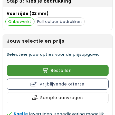
Stap 3: Kies je bedrukking
Gehoorbescherming
Schoenentassen
Medailles en prijzen
Voorzijde (22 mm)
Schoudertassen
Nekwarmers
Onbewerkt
Full colour
Sporttassen
Hoofdbanden
Strandtassen
Caps, hoeden en mutsen
Jouw selectie en prijs
Toilettassen
Yoga en sportmatten
Selecteer jouw opties voor de prijsopgave.
Trolleys
Bestellen
Waterbestendige tassen
Vrijblijvende offerte
Reistassensets
Sample aanvragen
Snelle
levertijden, spoedlevering mogelijk