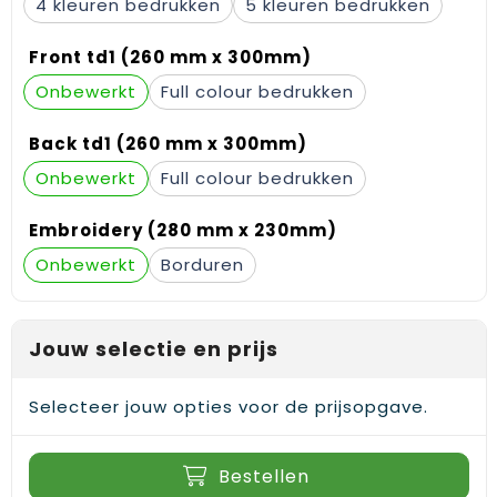
4
5
Gehoorbescherming
Schoenentassen
Medailles en prijzen
Front td1 (260 mm x 300mm)
Schoudertassen
Nekwarmers
Onbewerkt
Full colour
Sporttassen
Hoofdbanden
Back td1 (260 mm x 300mm)
Strandtassen
Caps, hoeden en mutsen
Onbewerkt
Full colour
Toilettassen
Yoga en sportmatten
Embroidery (280 mm x 230mm)
Onbewerkt
Borduren
Trolleys
Waterbestendige tassen
Jouw selectie en prijs
Reistassensets
Selecteer jouw opties voor de prijsopgave.
Bestellen