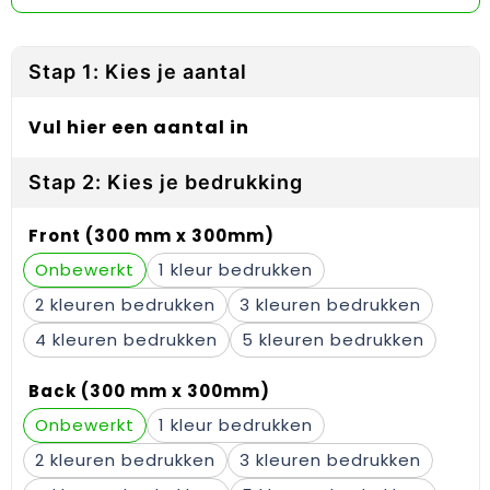
Reflecterende vesten
Sweaters
Laptop hoezen en tassen
Lanyards
Regenkleding
T-Shirts
Lunchtassen
Plakstrips voor op de telefoon
Stap 1: Kies je aantal
Restauranttextiel
Vesten
Matrozentassen
Polsbandjes
Vul hier een aantal in
Schoenen
Opbergtassen
Sleutelhangers
Stap 2: Kies je bedrukking
Schorten en Sloven
Opvouwbare tassen
PBM's
Front (300 mm x 300mm)
Sweaters
Papieren tassen
Handwaaiers
Onbewerkt
1
2
3
T-Shirts
Picknicktassen en manden
Zadelhoezen
4
5
Veiligheidsvesten en Veiligheidshesjes
Promotietassen
Frisbees
Back (300 mm x 300mm)
Vesten
Reistassen
Telefoonhoesjes
Onbewerkt
1
Werkkleding sets
Rugzakken
Spelden en buttons
2
3