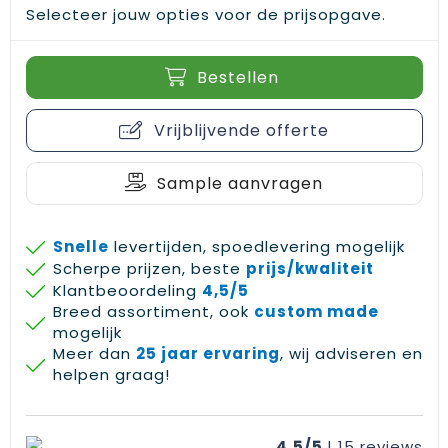
Selecteer jouw opties voor de prijsopgave.
Gehoorbescherming
Schoenentassen
Medailles en prijzen
Schoudertassen
Nekwarmers
Bestellen
Sporttassen
Hoofdbanden
Vrijblijvende offerte
Strandtassen
Caps, hoeden en mutsen
Sample aanvragen
Toilettassen
Yoga en sportmatten
Trolleys
Snelle
levertijden, spoedlevering mogelijk
Scherpe prijzen, beste
prijs/kwaliteit
Klantbeoordeling
4,5/5
Waterbestendige tassen
Breed assortiment, ook
custom made
mogelijk
Reistassensets
Meer dan
25 jaar ervaring
, wij adviseren en
helpen graag!
4,5/5
| 15
reviews