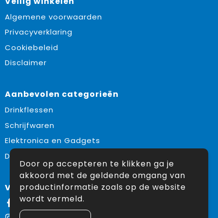
Veilig winkelen
Algemene voorwaarden
Privacyverklaring
Cookiebeleid
Disclaimer
Aanbevolen categorieën
Drinkflessen
Schrijfwaren
Elektronica en Gadgets
Draagtassen
Door op accepteren te klikken ga je
akkoord met de geldende omgang van
productinformatie zoals op de website
Volg ons op:
wordt vermeld.
Facebook