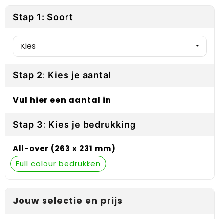
Reflecterende vesten
Sweaters
Laptop hoezen en tassen
Lanyards
Stap 1: Soort
Regenkleding
T-Shirts
Lunchtassen
Plakstrips voor op de telefoon
Restauranttextiel
Vesten
Matrozentassen
Polsbandjes
Schoenen
Opbergtassen
Sleutelhangers
Stap 2: Kies je aantal
Schorten en Sloven
Opvouwbare tassen
PBM's
Vul hier een aantal in
Sweaters
Papieren tassen
Handwaaiers
Stap 3: Kies je bedrukking
T-Shirts
Picknicktassen en manden
Zadelhoezen
All-over (263 x 231 mm)
Veiligheidsvesten en Veiligheidshesjes
Promotietassen
Frisbees
Full colour
Vesten
Reistassen
Telefoonhoesjes
Jouw selectie en prijs
Werkkleding sets
Rugzakken
Spelden en buttons