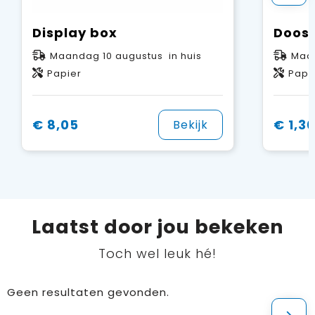
Display box
Doosj
Maandag 10 augustus in huis
Maan
Papier
Papi
€ 8,05
€ 1,3
Bekijk
Laatst door jou bekeken
Toch wel leuk hé!
Geen resultaten gevonden.