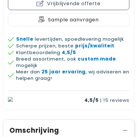
Vrijblijvende offerte
Gehoorbescherming
Schoenentassen
Medailles en prijzen
Schoudertassen
Nekwarmers
Sample aanvragen
Sporttassen
Hoofdbanden
Snelle
levertijden, spoedlevering mogelijk
Scherpe prijzen, beste
prijs/kwaliteit
Strandtassen
Caps, hoeden en mutsen
Klantbeoordeling
4,5/5
Breed assortiment, ook
custom made
Toilettassen
Yoga en sportmatten
mogelijk
Meer dan
25 jaar ervaring
, wij adviseren en
Trolleys
helpen graag!
Waterbestendige tassen
4,5/5
| 15
reviews
Reistassensets
Omschrijving