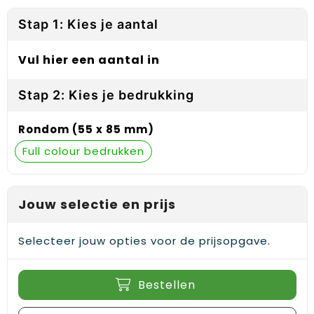
Reflecterende vesten
Sweaters
Laptop hoezen en tassen
Lanyards
Stap 1: Kies je aantal
Regenkleding
T-Shirts
Lunchtassen
Plakstrips voor op de telefoon
Vul hier een aantal in
Restauranttextiel
Vesten
Matrozentassen
Polsbandjes
Stap 2: Kies je bedrukking
Schoenen
Opbergtassen
Sleutelhangers
Rondom (55 x 85 mm)
Schorten en Sloven
Opvouwbare tassen
PBM's
Full colour
Sweaters
Papieren tassen
Handwaaiers
T-Shirts
Picknicktassen en manden
Zadelhoezen
Jouw selectie en prijs
Veiligheidsvesten en Veiligheidshesjes
Promotietassen
Frisbees
Selecteer jouw opties voor de prijsopgave.
Vesten
Reistassen
Telefoonhoesjes
Bestellen
Werkkleding sets
Rugzakken
Spelden en buttons