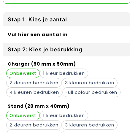
Reflecterende vesten
Sweaters
Laptop hoezen en tassen
Lanyards
Regenkleding
T-Shirts
Lunchtassen
Plakstrips voor op de telefoon
Stap 1: Kies je aantal
Restauranttextiel
Vesten
Matrozentassen
Polsbandjes
Vul hier een aantal in
Schoenen
Opbergtassen
Sleutelhangers
Stap 2: Kies je bedrukking
Schorten en Sloven
Opvouwbare tassen
PBM's
Charger (50 mm x 50mm)
Sweaters
Papieren tassen
Handwaaiers
Onbewerkt
1
2
3
T-Shirts
Picknicktassen en manden
Zadelhoezen
4
Full colour
Veiligheidsvesten en Veiligheidshesjes
Promotietassen
Frisbees
Stand (20 mm x 40mm)
Vesten
Reistassen
Telefoonhoesjes
Onbewerkt
1
Werkkleding sets
Rugzakken
Spelden en buttons
2
3