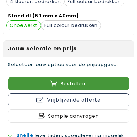
4
Full colour
Gehoorbescherming
Schoenentassen
Medailles en prijzen
Stand dl (60 mm x 40mm)
Schoudertassen
Nekwarmers
Onbewerkt
Full colour
Sporttassen
Hoofdbanden
Strandtassen
Caps, hoeden en mutsen
Jouw selectie en prijs
Toilettassen
Yoga en sportmatten
Selecteer jouw opties voor de prijsopgave.
Trolleys
Bestellen
Waterbestendige tassen
Vrijblijvende offerte
Reistassensets
Sample aanvragen
Snelle
levertijden, spoedlevering mogelijk