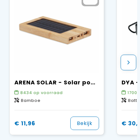
ARENA SOLAR - Solar powerbank 4000 mAh
8434
op voorraad
1700
o
Bamboe
Batte
€ 11,96
€ 30,
Bekijk