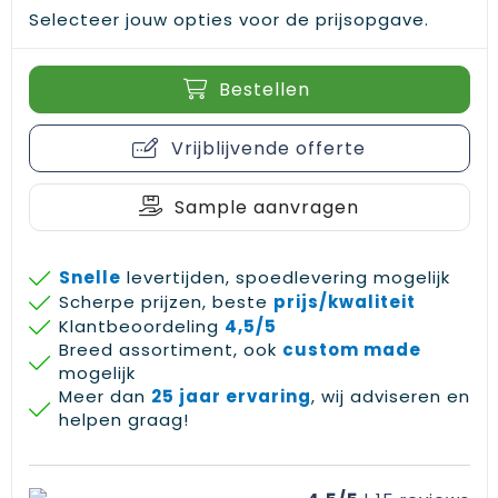
Gehoorbescherming
Schoenentassen
Medailles en prijzen
Selecteer jouw opties voor de prijsopgave.
Schoudertassen
Nekwarmers
Bestellen
Sporttassen
Hoofdbanden
Vrijblijvende offerte
Strandtassen
Caps, hoeden en mutsen
Sample aanvragen
Toilettassen
Yoga en sportmatten
Trolleys
Snelle
levertijden, spoedlevering mogelijk
Scherpe prijzen, beste
prijs/kwaliteit
Waterbestendige tassen
Klantbeoordeling
4,5/5
Breed assortiment, ook
custom made
mogelijk
Reistassensets
Meer dan
25 jaar ervaring
, wij adviseren en
helpen graag!