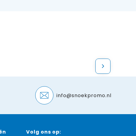
info@snoekpromo.nl
ën
Volg ons op: