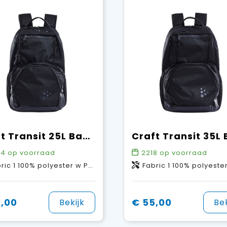
Craft Transit 25L Backpack
24
op voorraad
2218
op voorraad
polyester w PU coating. Fabric 2: 100% polyester w PU coating. Fabric 3: 100% polyester w PU coating.
Fabric 1 100% polyester w PU coating. Fabric 2: 100% polyester w PU coating. Fabric 3: 100% poly
,00
€ 55,00
Bekijk
Bek