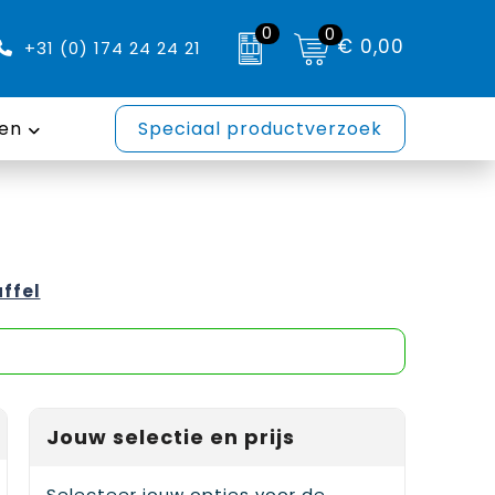
0
0
€ 0,00
+31 (0) 174 24 24 21
en
Speciaal productverzoek
affel
Jouw selectie en prijs
Selecteer jouw opties voor de