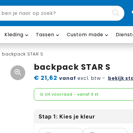
Kleding
Tassen
Custom made
Dienst
backpack STAR S
backpack STAR S
€ 21,62
vanaf
excl. btw -
bekijk st
Uit voorraad -
vanaf
3 st.
Stap 1: Kies je kleur