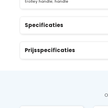
trolley handle; handle
Specificaties
Prijsspecificaties
O