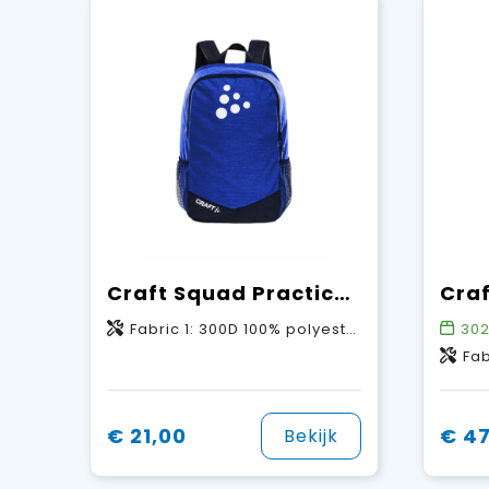
Craft Squad Practice Backpack Onesize
Fabric 1: 300D 100% polyester PU backing. Fabric 2: 600D 100% polyester PU backing. Fabric 3: 210D 100% polyester PU backing.
30
Fabric 1 100% 
€ 21,00
€ 47
Bekijk