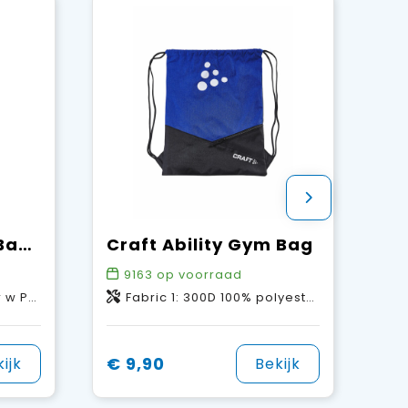
Craft Transit 35L Backpack
Craft Ability Gym Bag
9163
op voorraad
ester w PU coating.
Fabric 1: 300D 100% polyester PU backing. Fabric 2: 600D 100% polyester PU backing. Fabric 3: 210D 100% polyester PU backing.
€ 9,90
ijk
Bekijk