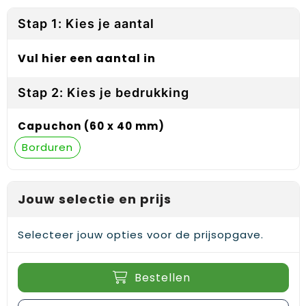
Reflecterende vesten
Sweaters
Laptop hoezen en tassen
Lanyards
Stap 1: Kies je aantal
Regenkleding
T-Shirts
Lunchtassen
Plakstrips voor op de telefoon
Vul hier een aantal in
Restauranttextiel
Vesten
Matrozentassen
Polsbandjes
Stap 2: Kies je bedrukking
Schoenen
Opbergtassen
Sleutelhangers
Capuchon (60 x 40 mm)
Schorten en Sloven
Opvouwbare tassen
PBM's
Borduren
Sweaters
Papieren tassen
Handwaaiers
T-Shirts
Picknicktassen en manden
Zadelhoezen
Jouw selectie en prijs
Veiligheidsvesten en Veiligheidshesjes
Promotietassen
Frisbees
Selecteer jouw opties voor de prijsopgave.
Vesten
Reistassen
Telefoonhoesjes
Bestellen
Werkkleding sets
Rugzakken
Spelden en buttons