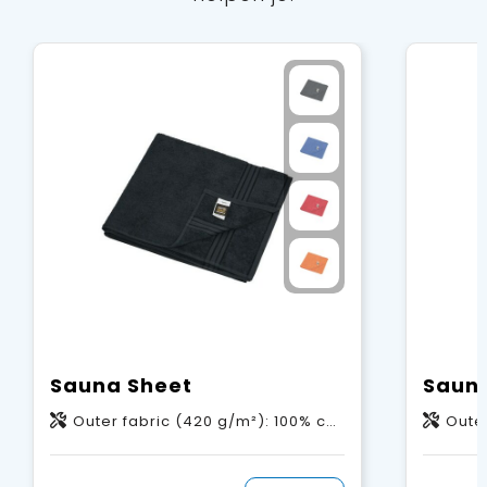
Sauna Sheet
Saun
Outer fabric (420 g/m²): 100% cotton
Outer