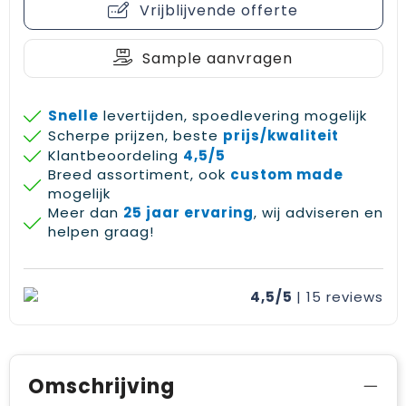
Vrijblijvende offerte
Gehoorbescherming
Schoenentassen
Medailles en prijzen
Schoudertassen
Nekwarmers
Sample aanvragen
Sporttassen
Hoofdbanden
Snelle
levertijden, spoedlevering mogelijk
Scherpe prijzen, beste
prijs/kwaliteit
Strandtassen
Caps, hoeden en mutsen
Klantbeoordeling
4,5/5
Breed assortiment, ook
custom made
Toilettassen
Yoga en sportmatten
mogelijk
Meer dan
25 jaar ervaring
, wij adviseren en
Trolleys
helpen graag!
Waterbestendige tassen
4,5/5
| 15
reviews
Reistassensets
Omschrijving