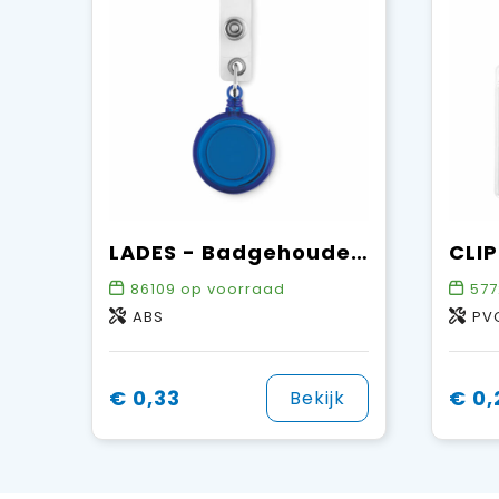
LADES - Badgehouder aan koordje
86109
op voorraad
577
ABS
PV
€ 0,33
€ 0,
Bekijk