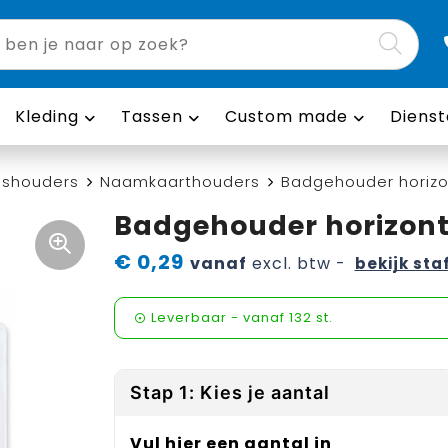
Kleding
Tassen
Custom made
Dienst
Pashouders
Naamkaarthouders
Badgehouder horizo
Badgehouder horizon
€ 0,29
vanaf
excl. btw -
bekijk sta
Leverbaar
-
vanaf
132 st.
Stap 1: Kies je aantal
Vul hier een aantal in