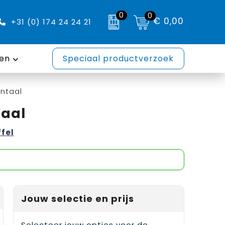
0
0
€ 0,00
+31 (0) 174 24 24 21
en
Speciaal productverzoek
ntaal
taal
ffel
Jouw selectie en prijs
Selecteer jouw opties voor de