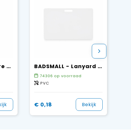
PULRIC - Intrekbare badgehouder
BADSMALL - Lanyard badge 54 x 86mm
74306
op voorraad
PVC
€ 0,18
ijk
Bekijk