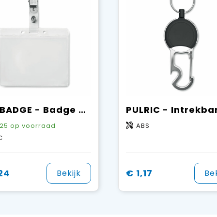
CLIPBADGE - Badge holder PVC
25
op voorraad
ABS
C
24
€ 1,17
Bekijk
Bek