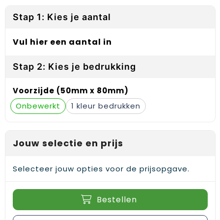
Reflecterende vesten
Sweaters
Laptop hoezen en tassen
Lanyards
Stap 1: Kies je aantal
Regenkleding
T-Shirts
Lunchtassen
Plakstrips voor op de telefoon
Vul hier een aantal in
Restauranttextiel
Vesten
Matrozentassen
Polsbandjes
Stap 2: Kies je bedrukking
Schoenen
Opbergtassen
Sleutelhangers
Voorzijde (50mm x 80mm)
Schorten en Sloven
Opvouwbare tassen
PBM's
Onbewerkt
1
Sweaters
Papieren tassen
Handwaaiers
T-Shirts
Picknicktassen en manden
Zadelhoezen
Jouw selectie en prijs
Veiligheidsvesten en Veiligheidshesjes
Promotietassen
Frisbees
Selecteer jouw opties voor de prijsopgave.
Vesten
Reistassen
Telefoonhoesjes
Bestellen
Werkkleding sets
Rugzakken
Spelden en buttons