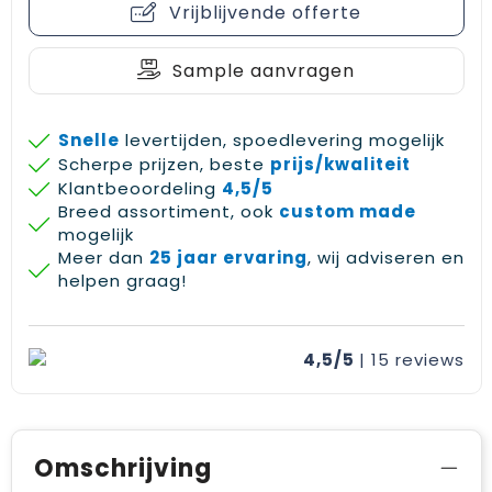
Vrijblijvende offerte
Gehoorbescherming
Schoenentassen
Medailles en prijzen
Schoudertassen
Nekwarmers
Sample aanvragen
Sporttassen
Hoofdbanden
Snelle
levertijden, spoedlevering mogelijk
Scherpe prijzen, beste
prijs/kwaliteit
Strandtassen
Caps, hoeden en mutsen
Klantbeoordeling
4,5/5
Breed assortiment, ook
custom made
Toilettassen
Yoga en sportmatten
mogelijk
Meer dan
25 jaar ervaring
, wij adviseren en
Trolleys
helpen graag!
Waterbestendige tassen
4,5/5
| 15
reviews
Reistassensets
Omschrijving