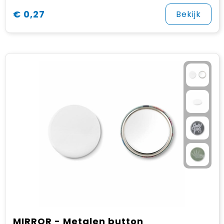
€ 0,27
Bekijk
MIRROR - Metalen button