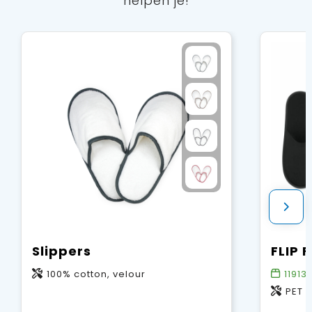
helpen je!
Slippers
100% cotton, velour
11913
PET