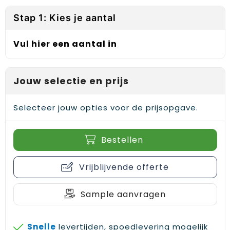
Reflecterende vesten
Sweaters
Laptop hoezen en tassen
Lanyards
Stap 1: Kies je aantal
Regenkleding
T-Shirts
Lunchtassen
Plakstrips voor op de telefoon
Vul hier een aantal in
Restauranttextiel
Vesten
Matrozentassen
Polsbandjes
Schoenen
Opbergtassen
Sleutelhangers
Jouw selectie en prijs
Schorten en Sloven
Opvouwbare tassen
PBM's
Selecteer jouw opties voor de prijsopgave.
Sweaters
Papieren tassen
Handwaaiers
Bestellen
T-Shirts
Picknicktassen en manden
Zadelhoezen
Vrijblijvende offerte
Veiligheidsvesten en Veiligheidshesjes
Promotietassen
Frisbees
Vesten
Reistassen
Telefoonhoesjes
Sample aanvragen
Werkkleding sets
Rugzakken
Spelden en buttons
Snelle
levertijden, spoedlevering mogelijk