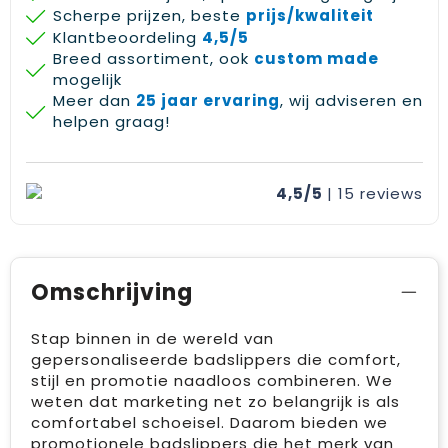
Scherpe prijzen, beste
prijs/kwaliteit
Gehoorbescherming
Schoenentassen
Medailles en prijzen
Klantbeoordeling
4,5/5
Breed assortiment, ook
custom made
Schoudertassen
Nekwarmers
mogelijk
Meer dan
25 jaar ervaring
, wij adviseren en
Sporttassen
Hoofdbanden
helpen graag!
Strandtassen
Caps, hoeden en mutsen
4,5/5
| 15
reviews
Toilettassen
Yoga en sportmatten
Trolleys
Omschrijving
Waterbestendige tassen
Reistassensets
Stap binnen in de wereld van
gepersonaliseerde badslippers die comfort,
stijl en promotie naadloos combineren. We
weten dat marketing net zo belangrijk is als
comfortabel schoeisel. Daarom bieden we
promotionele badslippers die het merk van