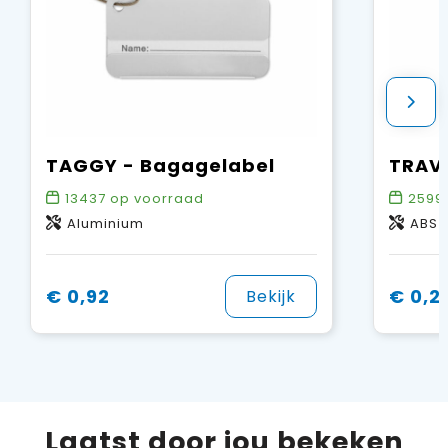
TAGGY - Bagagelabel
13437
op voorraad
2599
Aluminium
ABS
€ 0,92
€ 0,2
Bekijk
Laatst door jou bekeken