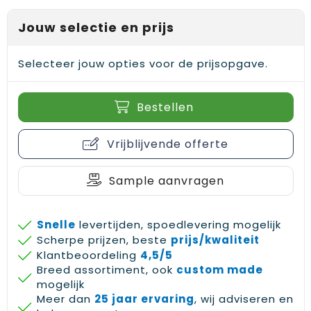
Gehoorbescherming
Schoenentassen
Medailles en prijzen
Jouw selectie en prijs
Schoudertassen
Nekwarmers
Selecteer jouw opties voor de prijsopgave.
Sporttassen
Hoofdbanden
Strandtassen
Caps, hoeden en mutsen
Bestellen
Toilettassen
Yoga en sportmatten
Vrijblijvende offerte
Trolleys
Sample aanvragen
Waterbestendige tassen
Snelle
levertijden, spoedlevering mogelijk
Reistassensets
Scherpe prijzen, beste
prijs/kwaliteit
Klantbeoordeling
4,5/5
Breed assortiment, ook
custom made
mogelijk
Meer dan
25 jaar ervaring
, wij adviseren en