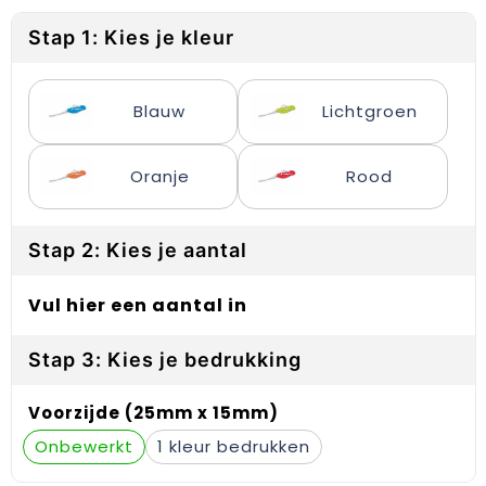
Reflecterende vesten
Sweaters
Laptop hoezen en tassen
Lanyards
Stap 1: Kies je kleur
Regenkleding
T-Shirts
Lunchtassen
Plakstrips voor op de telefoon
Restauranttextiel
Vesten
Matrozentassen
Polsbandjes
Blauw
Lichtgroen
Schoenen
Opbergtassen
Sleutelhangers
Oranje
Rood
Schorten en Sloven
Opvouwbare tassen
PBM's
Stap 2: Kies je aantal
Sweaters
Papieren tassen
Handwaaiers
T-Shirts
Picknicktassen en manden
Zadelhoezen
Vul hier een aantal in
Veiligheidsvesten en Veiligheidshesjes
Promotietassen
Frisbees
Stap 3: Kies je bedrukking
Vesten
Reistassen
Telefoonhoesjes
Voorzijde (25mm x 15mm)
Onbewerkt
1
Werkkleding sets
Rugzakken
Spelden en buttons