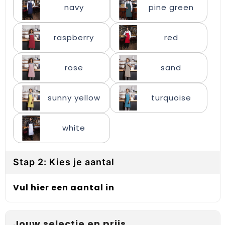
navy
pine green
Gehoorbescherming
Schoenentassen
Medailles en prijzen
Schoudertassen
Nekwarmers
raspberry
red
Sporttassen
Hoofdbanden
rose
sand
Strandtassen
Caps, hoeden en mutsen
sunny yellow
turquoise
Toilettassen
Yoga en sportmatten
Trolleys
white
Waterbestendige tassen
Stap 2: Kies je aantal
Reistassensets
Vul hier een aantal in
Jouw selectie en prijs