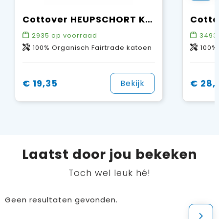
Cottover HEUPSCHORT KORT - GOTS GECERTIFICEERD
2935
op voorraad
3493
100% Organisch Fairtrade katoen
100%
€ 19,35
€ 28,
Bekijk
Laatst door jou bekeken
Toch wel leuk hé!
Geen resultaten gevonden.