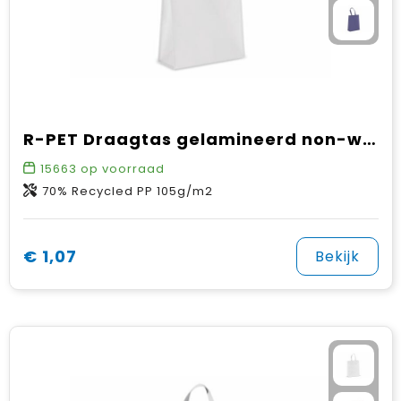
R-PET Draagtas gelamineerd non-woven 30 x 12 x 40cm 105g/m²
15663
op voorraad
70% Recycled PP 105g/m2
€ 1,07
Bekijk