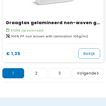
Draagtas gelamineerd non-woven groot 105g/m²
51269
op voorraad
100% PP non woven with lamination 105g/m2
€ 1,35
Bekijk
1
2
3
Volgende