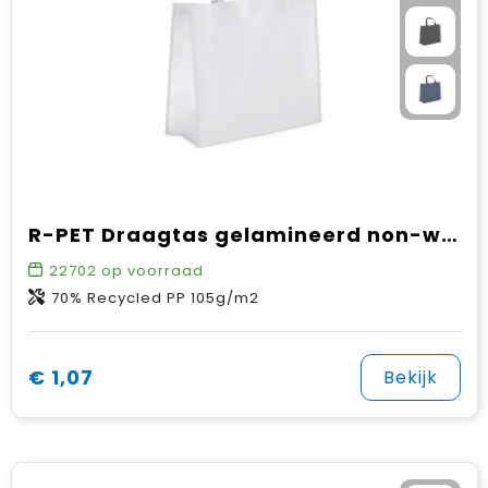
R-PET Draagtas gelamineerd non-woven 40 x 16 x 35cm 105g/m²
22702
op voorraad
70% Recycled PP 105g/m2
€ 1,07
Bekijk