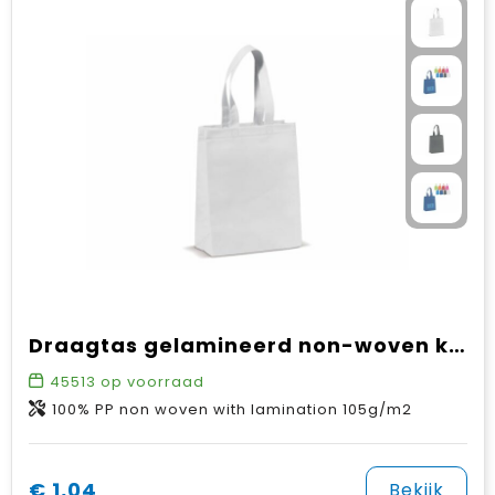
Draagtas gelamineerd non-woven klein 105g/m²
45513
op voorraad
100% PP non woven with lamination 105g/m2
€ 1,04
Bekijk