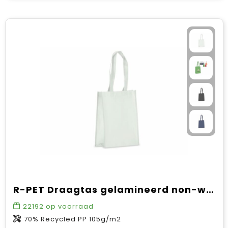
R-PET Draagtas gelamineerd non-woven 24 x 11 x 30cm 105g/m²
22192
op voorraad
70% Recycled PP 105g/m2