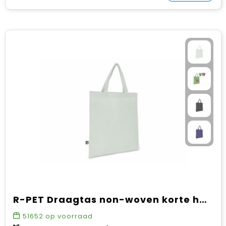
R-PET Draagtas non-woven korte handvatten 38 x 42cm 75g/m²
51652
op voorraad