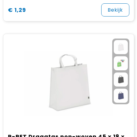
€ 1,29
Bekijk
R-PET Draagtas non-woven 45 x 18 x 45cm 75g/m²