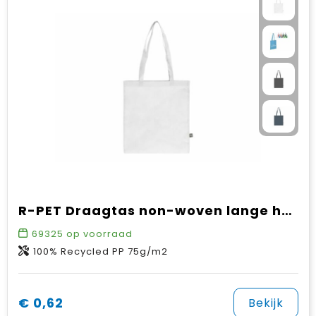
R-PET Draagtas non-woven lange handvatten 38 x 42cm 75g/m²
69325
op voorraad
100% Recycled PP 75g/m2
€ 0,62
Bekijk