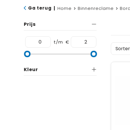
Ga terug
|
Home
Binnenreclame
Bor
Prijs
t/m
€
Kleur