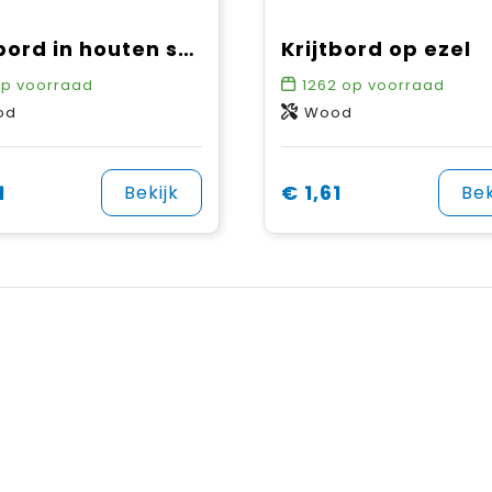
Krijtbord in houten standaard
Krijtbord op ezel
p voorraad
1262
op voorraad
od
Wood
1
€ 1,61
Bekijk
Bek