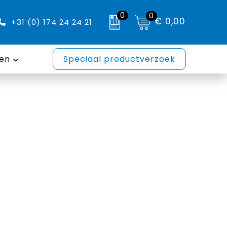
0
0
€ 0,00
+31 (0) 174 24 24 21
en
Speciaal productverzoek