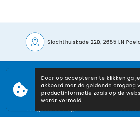
Slachthuiskade 22B, 2685 LN Poeld
Door op accepteren te klikken ga j
Klantenservice
Veilig
akkoord met de geldende omgang 
Nieuwsbrief
Algeme
productinformatie zoals op de webs
Contact
Privacyv
wordt vermeld.
Veelgestelde vragen
Cookieb
Over ons
Disclai