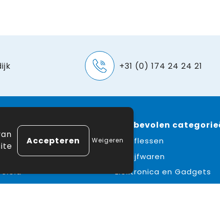
ijk
+31 (0) 174 24 24 21
e
 winkelen
Aanbevolen categorie
van
ne voorwaarden
Drinkflessen
Weigeren
ite
erklaring
Schrijfwaren
eleid
Elektronica en Gadgets
mer
Draagtassen