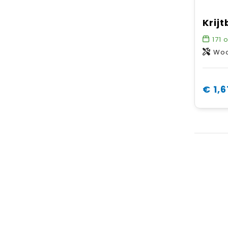
171
o
Wo
€ 1,6