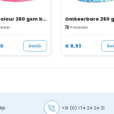
Full colour 260 gsm bucket hat
yester
Polyester
60
€ 8,93
Bekijk
Bek
ijk
+31 (0) 174 24 24 21