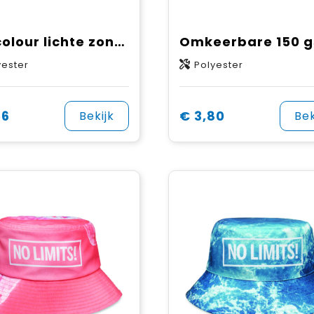
Full colour lichte zonneklep
yester
Polyester
56
€ 3,80
Bekijk
Bek