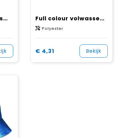
Omkeerbare 150 gsm full colour bucket hat
Full colour volwassen wielrenpet met elastische band
Polyester
€ 4,31
ijk
Bekijk