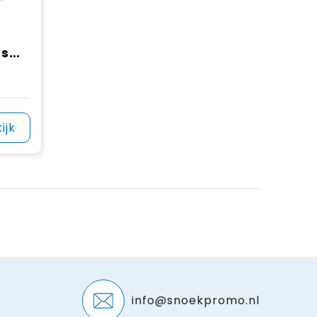
Omkeerbare 260 gsm full colour bucket hat
ijk
info@snoekpromo.nl