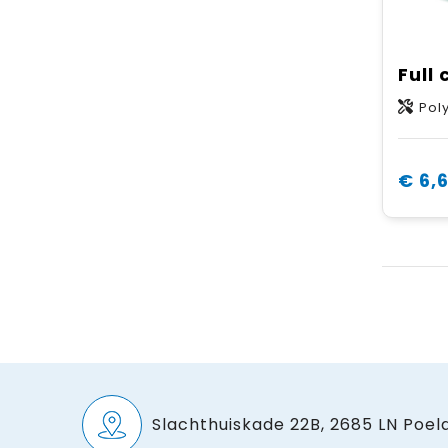
Pol
€ 6,
Slachthuiskade 22B, 2685 LN Poeld