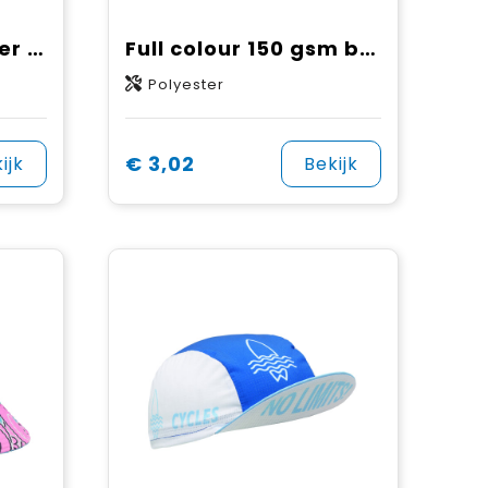
Full colour polyester beanie met fleecevoering
Full colour 150 gsm bucket hat
Polyester
€ 3,02
ijk
Bekijk