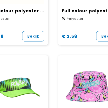
Full colour polyester beanie
yester
Polyester
48
€ 2,58
Bekijk
Bek