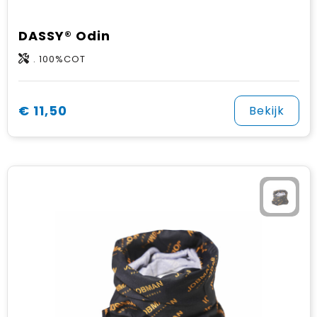
DASSY® Odin
. 100%COT
€ 11,50
Bekijk