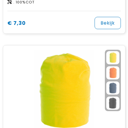
. 100%COT
€ 7,30
Bekijk