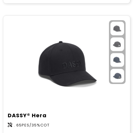
DASSY® Hera
. 65PES/35%COT