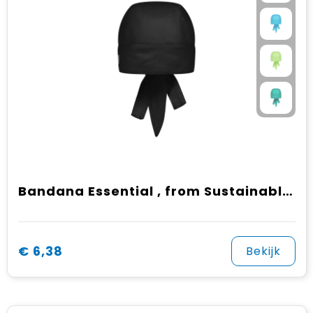
Bandana Essential , from Sustainable Material , 65% GRS Certified Recycled Polyester / 35% Conventional Cotton
€ 6,38
Bekijk