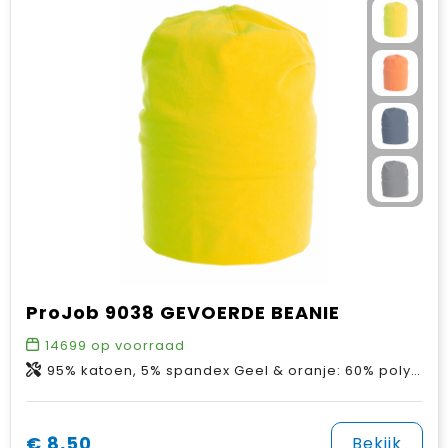
ProJob 9038 GEVOERDE BEANIE
14699
op voorraad
95% katoen, 5% spandex Geel & oranje: 60% polyester, 33% katoen, 7% spandex
€ 8,50
Bekijk