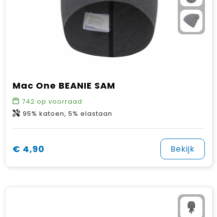
Gehoorbescherming
Schoenentassen
Medailles en prijzen
Schoudertassen
Nekwarmers
Sporttassen
Hoofdbanden
Strandtassen
Caps, hoeden en mutsen
Mac One BEANIE SAM
Toilettassen
Yoga en sportmatten
742
op voorraad
95% katoen, 5% elastaan
Trolleys
Waterbestendige tassen
€ 4,90
Bekijk
Reistassensets