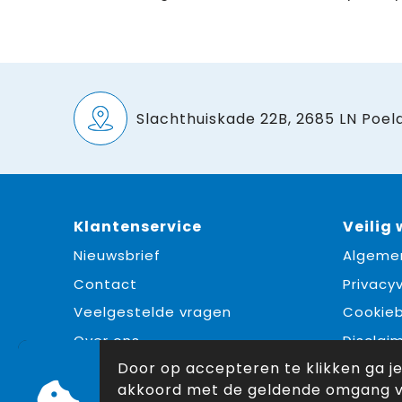
Slachthuiskade 22B, 2685 LN Poeld
Klantenservice
Veilig
Nieuwsbrief
Algeme
Contact
Privacyv
Veelgestelde vragen
Cookieb
Over ons
Disclai
Door op accepteren te klikken ga j
akkoord met de geldende omgang 