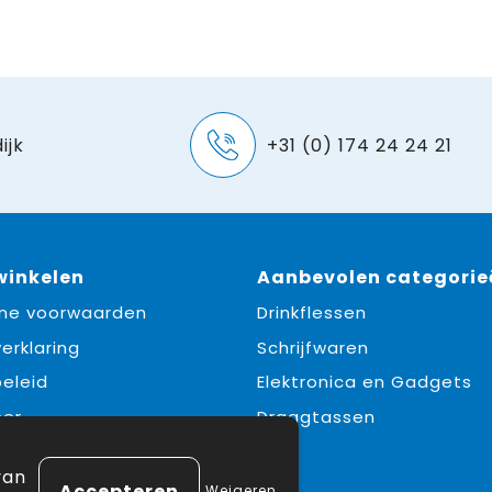
ijk
+31 (0) 174 24 24 21
 winkelen
Aanbevolen categorie
ne voorwaarden
Drinkflessen
erklaring
Schrijfwaren
eleid
Elektronica en Gadgets
mer
Draagtassen
e
van
Weigeren