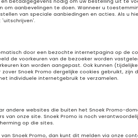
en betaalgegevens nodig om uw bestelling uit te voe
n en om aanbevelingen te doen. Wanneer u toestemmi
llen van speciale aanbiedingen en acties. Als u hier
'uitschrijven'.
utomatisch door een bezochte internetpagina op de 
beeld de voorkeuren van de bezoeker worden vastgeleg
euren kan worden aangepast. Ook kunnen (tijdelijke
 zover Snoek Promo dergelijke cookies gebruikt, zijn
et individuele internetgebruik te verzamelen.
r andere websites die buiten het Snoek Promo-domein 
 van onze site. Snoek Promo is noch verantwoordelij
herming op die sites.
cy van Snoek Promo, dan kunt dit melden via onze con