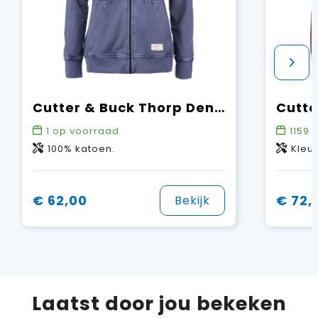
Cutter & Buck Thorp Denim Hood Full Zip Dames
1
op voorraad
1159
o
100% katoen.
Kleur 99: 80%
€ 62,00
€ 72,
Bekijk
Laatst door jou bekeken