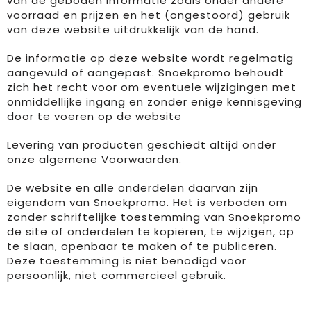
van de geboden informatie zoals onder andere
voorraad en prijzen en het (ongestoord) gebruik
Horeca textiel en accessoires
Handschoenen en Sjaals
Fietstassen
Luchtverfrissers
Textiel
van deze website uitdrukkelijk van de hand.
De informatie op deze website wordt regelmatig
Hoteltextiel
Jassen
Golftassen
Bagageriemen
Tassen
aangevuld of aangepast. Snoekpromo behoudt
zich het recht voor om eventuele wijzigingen met
Jassen
Kledingaccessoires
Goodiebags
Handdoeken en strandlakens
Brievenbuspakketten
onmiddellijke ingang en zonder enige kennisgeving
door te voeren op de website
Kledingaccessoires
Ondergoed, Sokken en Nachtkleding
Heuptassen
Kleden
Levering van producten geschiedt altijd onder
Ondergoed en Sokken
Overhemden
Jute tassen
Dekens
onze
algemene Voorwaarden
.
Overalls
Peuters en Baby's
Katoenen draagtassen
Speelkaarten
De website en alle onderdelen daarvan zijn
eigendom van Snoekpromo. Het is verboden om
zonder schriftelijke toestemming van Snoekpromo
Overhemden
Polo's
Kledingtassen
Memo's
de site of onderdelen te kopiëren, te wijzigen, op
te slaan, openbaar te maken of te publiceren.
Polo's
Regenkleding
Koeltassen en Koelboxen
Promo rugzakjes
Deze toestemming is niet benodigd voor
persoonlijk, niet commercieel gebruik.
Reflecterende polo's
Schoenen
Koffers en Trolleys
Bandana's