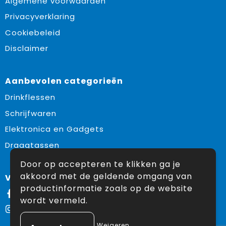
Algemene voorwaarden
Gehoorbescherming
Schoenentassen
Medailles en prijzen
Privacyverklaring
Schoudertassen
Nekwarmers
Cookiebeleid
Disclaimer
Sporttassen
Hoofdbanden
Strandtassen
Caps, hoeden en mutsen
Aanbevolen categorieën
Drinkflessen
Toilettassen
Yoga en sportmatten
Schrijfwaren
Trolleys
Elektronica en Gadgets
Draagtassen
Waterbestendige tassen
Door op accepteren te klikken ga je
Reistassensets
akkoord met de geldende omgang van
Volg ons op:
productinformatie zoals op de website
Facebook
wordt vermeld.
Instagram
Weigeren