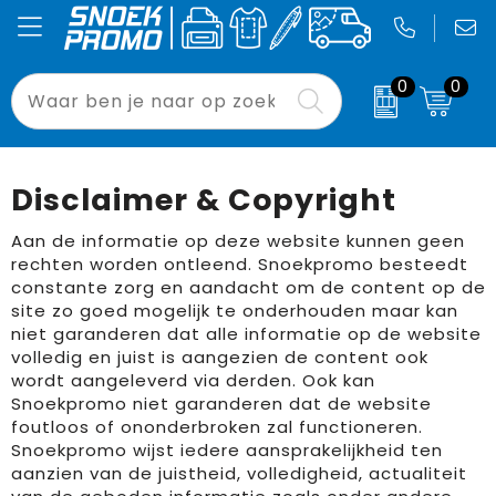
0
0
Been- en voetbescherming
Badtextiel en Douche
Accessoires voor tassen
Laptoptassen
Drukwerk
Relatiegeschenken
Bodywarmers
Blazers
Aktetassen
Opvouwbare tassen
Signing
Pasen
Disclaimer & Copyright
Broeken en Rokken
Bodywarmers
Autotassen
Tablethoezen
Binnenreclame
Bloemen, planten en bomen
Aan de informatie op deze website kunnen geen
rechten worden ontleend. Snoekpromo besteedt
Caps, Hoeden en Mutsen
Broeken en Rokken
Boodschappentassen
Waterdichte tassen
Custom Made
Drukwerk
constante zorg en aandacht om de content op de
site zo goed mogelijk te onderhouden maar kan
niet garanderen dat alle informatie op de website
E.H.B.O.
Caps, Hoeden en Mutsen
Crossbody tassen
Paraplu's
Binnenreclame
volledig en juist is aangezien de content ook
wordt aangeleverd via derden. Ook kan
Gereedschap
Dekens, Fleecedekens en Kussens
Documententassen
Strandstoelen
Buitenreclame
Snoekpromo niet garanderen dat de website
foutloos of ononderbroken zal functioneren.
Gilets
Gezichtsmaskers en mondkapjes
Draagtassen
Blikkoelers
Sport
Snoekpromo wijst iedere aansprakelijkheid ten
aanzien van de juistheid, volledigheid, actualiteit
Handschoenen en Sjaals
Gilets
Duffeltassen
Zonneschermen
Werkkleding