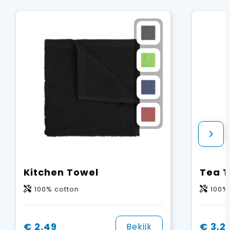
Kitchen Towel
Tea 
100% cotton
100%
€ 2,49
€ 3,2
Bekijk