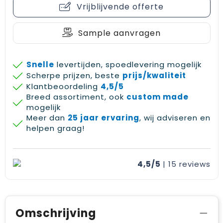
Vrijblijvende offerte
Gehoorbescherming
Schoenentassen
Medailles en prijzen
Schoudertassen
Nekwarmers
Sample aanvragen
Sporttassen
Hoofdbanden
Snelle
levertijden, spoedlevering mogelijk
Scherpe prijzen, beste
prijs/kwaliteit
Strandtassen
Caps, hoeden en mutsen
Klantbeoordeling
4,5/5
Breed assortiment, ook
custom made
Toilettassen
Yoga en sportmatten
mogelijk
Meer dan
25 jaar ervaring
, wij adviseren en
Trolleys
helpen graag!
Waterbestendige tassen
4,5/5
| 15
reviews
Reistassensets
Omschrijving