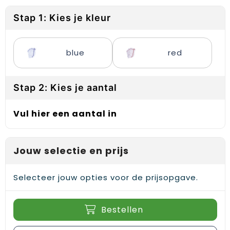
Reflecterende vesten
Sweaters
Laptop hoezen en tassen
Lanyards
Stap 1: Kies je kleur
Regenkleding
T-Shirts
Lunchtassen
Plakstrips voor op de telefoon
Restauranttextiel
Vesten
Matrozentassen
Polsbandjes
blue
red
Schoenen
Opbergtassen
Sleutelhangers
Stap 2: Kies je aantal
Schorten en Sloven
Opvouwbare tassen
PBM's
Vul hier een aantal in
Sweaters
Papieren tassen
Handwaaiers
T-Shirts
Picknicktassen en manden
Zadelhoezen
Jouw selectie en prijs
Veiligheidsvesten en Veiligheidshesjes
Promotietassen
Frisbees
Selecteer jouw opties voor de prijsopgave.
Vesten
Reistassen
Telefoonhoesjes
Bestellen
Werkkleding sets
Rugzakken
Spelden en buttons