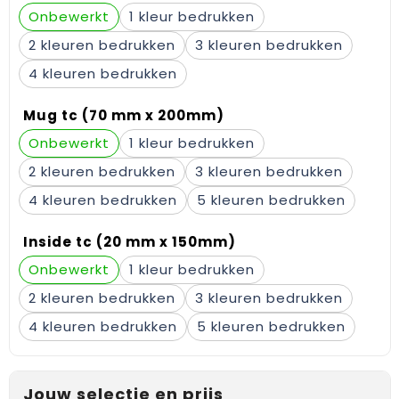
Gehoorbescherming
Schoenentassen
Medailles en prijzen
Onbewerkt
1
2
3
Schoudertassen
Nekwarmers
4
Sporttassen
Hoofdbanden
Mug tc (70 mm x 200mm)
Strandtassen
Caps, hoeden en mutsen
Onbewerkt
1
2
3
Toilettassen
Yoga en sportmatten
4
5
Trolleys
Inside tc (20 mm x 150mm)
Waterbestendige tassen
Onbewerkt
1
2
3
Reistassensets
4
5
Jouw selectie en prijs