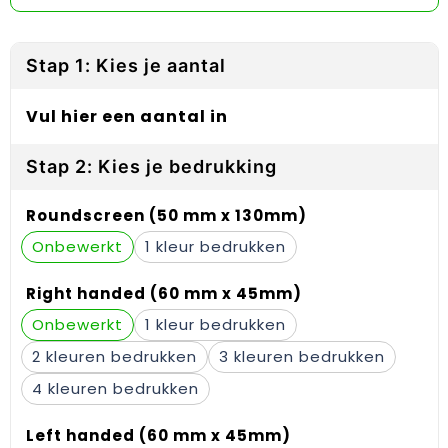
Reflecterende vesten
Sweaters
Laptop hoezen en tassen
Lanyards
Regenkleding
T-Shirts
Lunchtassen
Plakstrips voor op de telefoon
Stap 1: Kies je aantal
Restauranttextiel
Vesten
Matrozentassen
Polsbandjes
Vul hier een aantal in
Schoenen
Opbergtassen
Sleutelhangers
Stap 2: Kies je bedrukking
Schorten en Sloven
Opvouwbare tassen
PBM's
Roundscreen (50 mm x 130mm)
Sweaters
Papieren tassen
Handwaaiers
Onbewerkt
1
T-Shirts
Picknicktassen en manden
Zadelhoezen
Right handed (60 mm x 45mm)
Onbewerkt
1
Veiligheidsvesten en Veiligheidshesjes
Promotietassen
Frisbees
2
3
Vesten
Reistassen
Telefoonhoesjes
4
Werkkleding sets
Rugzakken
Spelden en buttons
Left handed (60 mm x 45mm)