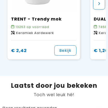
TRENT - Trendy mok
13263
op voorraad
7468
Keramiek Aardewerk
Kera
€ 2,42
€ 1,2
Bekijk
Laatst door jou bekeken
Toch wel leuk hé!
Geen resultaten gevonden.