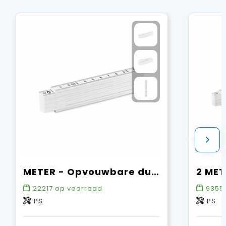
METER - Opvouwbare duimstok
22217
op voorraad
9355
PS
PS