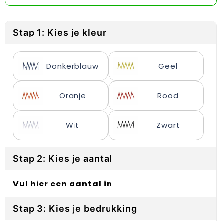
Reflecterende vesten
Sweaters
Laptop hoezen en tassen
Lanyards
Regenkleding
T-Shirts
Lunchtassen
Plakstrips voor op de telefoon
Stap 1: Kies je kleur
Restauranttextiel
Vesten
Matrozentassen
Polsbandjes
Donkerblauw
Geel
Schoenen
Opbergtassen
Sleutelhangers
Schorten en Sloven
Opvouwbare tassen
PBM's
Oranje
Rood
Sweaters
Papieren tassen
Handwaaiers
Wit
Zwart
T-Shirts
Picknicktassen en manden
Zadelhoezen
Stap 2: Kies je aantal
Veiligheidsvesten en Veiligheidshesjes
Promotietassen
Frisbees
Vesten
Reistassen
Telefoonhoesjes
Vul hier een aantal in
Werkkleding sets
Rugzakken
Spelden en buttons
Stap 3: Kies je bedrukking