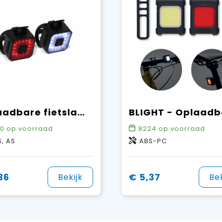
Oplaadbare fietslampjes set
0
op voorraad
8224
op voorraad
, AS
ABS-PC
36
€ 5,37
Bekijk
Bek