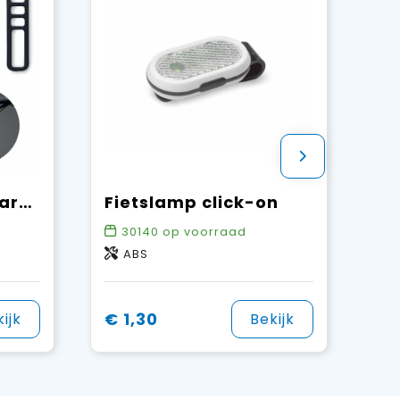
BLIGHT - Oplaadbare fietsverlichtingsset
Fietslamp click-on
30140
op voorraad
ABS
€ 1,30
ijk
Bekijk