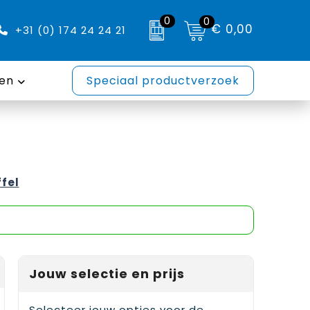
0
0
€ 0,00
+31 (0) 174 24 24 21
en
Speciaal productverzoek
ffel
Jouw selectie en prijs
Selecteer jouw opties voor de