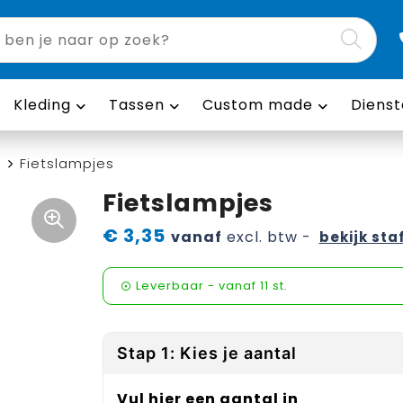
Kleding
Tassen
Custom made
Dienst
g
Fietslampjes
Fietslampjes
€ 3,35
vanaf
excl. btw -
bekijk sta
Leverbaar
-
vanaf
11 st.
Stap 1: Kies je aantal
Vul hier een aantal in