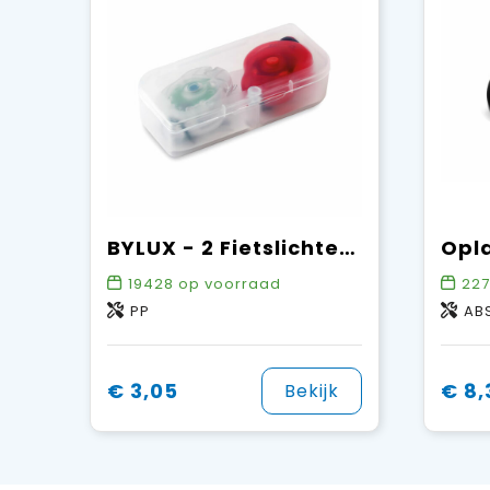
BYLUX - 2 Fietslichten in PP doos
19428
op voorraad
227
PP
ABS
€ 3,05
€ 8,
Bekijk