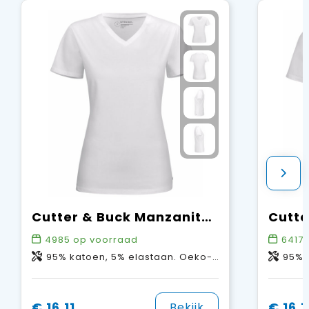
Cutter & Buck Manzanita T-shirt Dames
4985
op voorraad
6417
95% katoen, 5% elastaan. Oeko-Tex® Standard 100.
95% kat
€ 16,11
€ 16,1
Bekijk