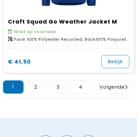
Craft Squad Go Weather Jacket M
16144
op voorraad
Face 100% Polyester Recycled, Back100% Polyurethane
€ 41,50
Bekijk
1
2
3
4
Volgende