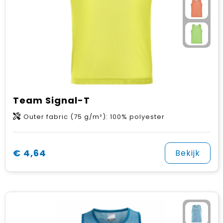
Gehoorbescherming
Schoenentassen
Medailles en prijzen
Schoudertassen
Nekwarmers
Sporttassen
Hoofdbanden
Strandtassen
Caps, hoeden en mutsen
Team Signal-T
Toilettassen
Yoga en sportmatten
Outer fabric (75 g/m²): 100% polyester
Trolleys
Waterbestendige tassen
€ 4,64
Bekijk
Reistassensets