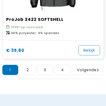
ProJob 2422 SOFTSHELL
14351
op voorraad
96% polyester, 4% spandex
€ 39,80
Bekijk
1
2
3
4
Volgende