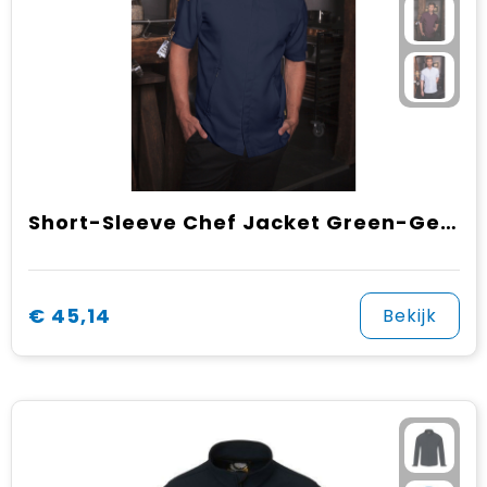
Short-Sleeve Chef Jacket Green-Generation, from Sustainable Material , 72% GRS Certified Recycled Polyester / 28% Conventional Cotton
€ 45,14
Bekijk