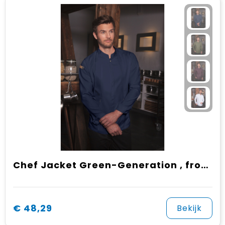
Chef Jacket Green-Generation , from Sustainable Material , 72% GRS Certified Recycled Polyester / 28% Conventional Cotton
€ 48,29
Bekijk