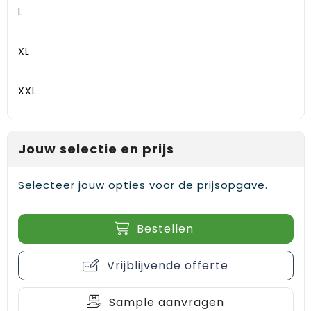
Gehoorbescherming
Schoenentassen
Medailles en prijzen
L
Schoudertassen
Nekwarmers
XL
Sporttassen
Hoofdbanden
XXL
Strandtassen
Caps, hoeden en mutsen
Toilettassen
Yoga en sportmatten
Jouw selectie en prijs
Trolleys
Selecteer jouw opties voor de prijsopgave.
Waterbestendige tassen
Bestellen
Reistassensets
Vrijblijvende offerte
Sample aanvragen