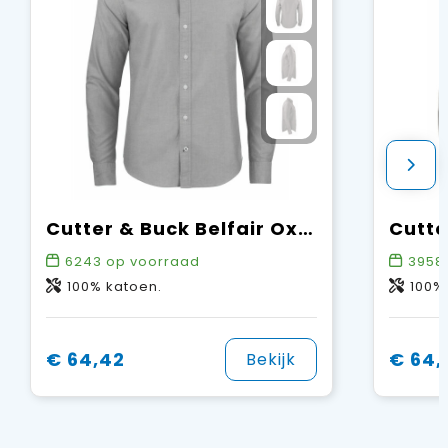
Cutter & Buck Belfair Oxford Shirt Heren
6243
op voorraad
3958
100% katoen.
100%
€ 64,42
€ 64,
Bekijk