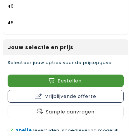
Gehoorbescherming
Schoenentassen
Medailles en prijzen
46
Schoudertassen
Nekwarmers
48
Sporttassen
Hoofdbanden
Strandtassen
Caps, hoeden en mutsen
Jouw selectie en prijs
Toilettassen
Yoga en sportmatten
Selecteer jouw opties voor de prijsopgave.
Trolleys
Bestellen
Waterbestendige tassen
Vrijblijvende offerte
Reistassensets
Sample aanvragen
Snelle
levertijden, spoedlevering mogelijk