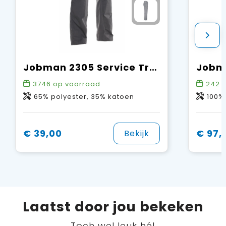
Jobman 2305 Service Trousers
3746
op voorraad
242
o
65% polyester, 35% katoen
100%
€ 39,00
€ 97,
Bekijk
Laatst door jou bekeken
Toch wel leuk hé!